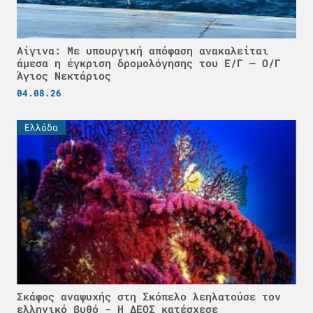
Αίγινα: Με υπουργική απόφαση ανακαλείται
άμεσα η έγκριση δρομολόγησης του Ε/Γ – Ο/Γ
Άγιος Νεκτάριος
04.08.26
Ελλάδα
Σκάφος αναψυχής στη Σκόπελο λεηλατούσε τον
ελληνικό βυθό - H ΔΕΟΣ κατέσχεσε