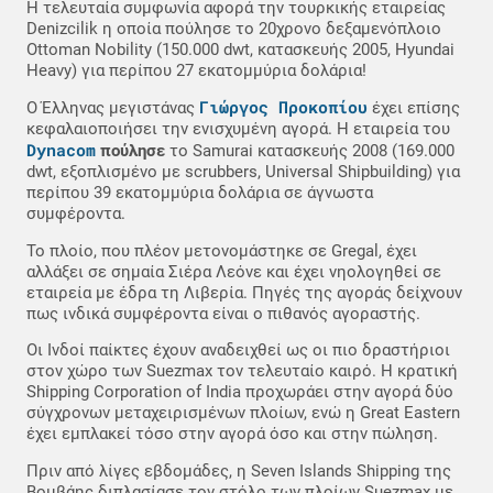
Η τελευταία συμφωνία αφορά την τουρκικής εταιρείας
Denizcilik η οποία πούλησε το 20χρονο δεξαμενόπλοιο
Ottoman Nobility (150.000 dwt, κατασκευής 2005, Hyundai
Heavy) για περίπου 27 εκατομμύρια δολάρια!
Γιώργος Προκοπίου
Ο Έλληνας μεγιστάνας
έχει επίσης
κεφαλαιοποιήσει την ενισχυμένη αγορά. Η εταιρεία του
Dynacom
πούλησε
το Samurai κατασκευής 2008 (169.000
dwt, εξοπλισμένο με scrubbers, Universal Shipbuilding) για
περίπου 39 εκατομμύρια δολάρια σε άγνωστα
συμφέροντα.
Το πλοίο, που πλέον μετονομάστηκε σε Gregal, έχει
αλλάξει σε σημαία Σιέρα Λεόνε και έχει νηολογηθεί σε
εταιρεία με έδρα τη Λιβερία. Πηγές της αγοράς δείχνουν
πως ινδικά συμφέροντα είναι ο πιθανός αγοραστής.
Οι Ινδοί παίκτες έχουν αναδειχθεί ως οι πιο δραστήριοι
στον χώρο των Suezmax τον τελευταίο καιρό. Η κρατική
Shipping Corporation of India προχωράει στην αγορά δύο
σύγχρονων μεταχειρισμένων πλοίων, ενώ η Great Eastern
έχει εμπλακεί τόσο στην αγορά όσο και στην πώληση.
Πριν από λίγες εβδομάδες, η Seven Islands Shipping της
Βομβάης διπλασίασε τον στόλο των πλοίων Suezmax με