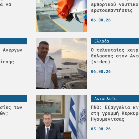
α να
εμπορικού ναυτικο
ερωτοαπαντήσεις
06.08.26
Ελλάδα
 Ανέργων
Ο τελευταίος χαιρ
θάλασσας στον Αντ
ίησης
(video)
06.08.26
Ακτοπλοϊα
σίες των
ΠΝΟ: Εξαγγελία κι
ών;
στη γραμμή Κέρκυρ
Ηγουμενίτσας
05.08.26