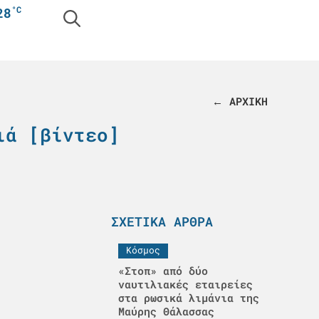
°C
28
← ΑΡΧΙΚΗ
ιά [βίντεο]
ΣΧΕΤΙΚΆ ΆΡΘΡΑ
Κόσμος
«Στοπ» από δύο
ναυτιλιακές εταιρείες
στα ρωσικά λιμάνια της
Μαύρης Θάλασσας