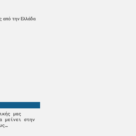
ς από την Ελλάδα
ικής μας
α μείνει στην
υς…