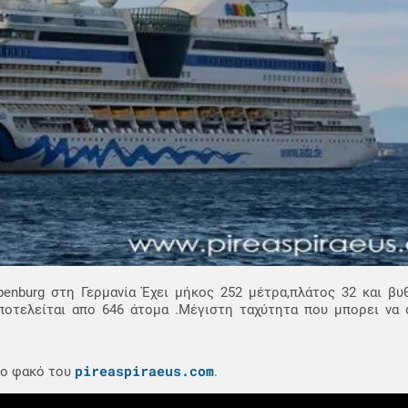
enburg στη Γερμανία Έχει μήκος 252 μέτρα,πλάτος 32 και βυθ
οτελείται απο 646 άτομα .Μέγιστη ταχύτητα που μπορει να αν
pireaspiraeus.com
το φακό του
.