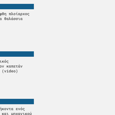
φθη πλοίαρχος
α θαλάσσια
ικός
ον καπετάν
 (video)
ήκοντα ενός
 και μηχανικού