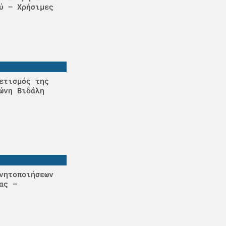
ύ – Χρήσιμες
ετισμός της
ώνη Βιδάλη
νητοποιήσεων
ας –