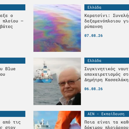
Ελλάδα
εξε ο
Κερατσίνι: Συνελή
 πλοίου –
δεξαμενόπλοιου γι
βάτες
ρύπανση
07.08.26
Ελλάδα
υ Blue
Συγκινητικός ναυτ
ου
αποχαιρετισμός στ
Δημήτρη Κασσελάκη
06.08.26
ΑΕΝ - Εκπαίδευση
 από τις
Ποια είναι τα καθ
ς στον
δόκιμου πλοιάρχου