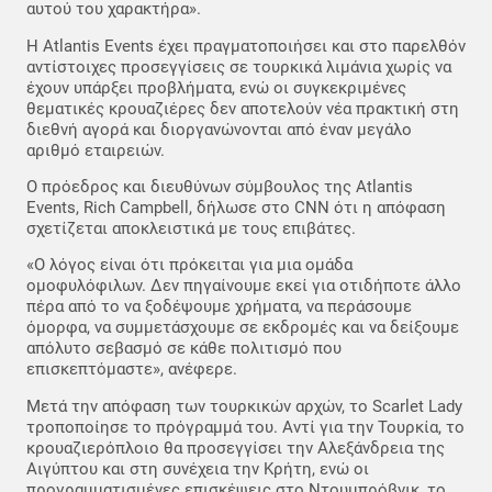
αυτού του χαρακτήρα».
Η Atlantis Events έχει πραγματοποιήσει και στο παρελθόν
αντίστοιχες προσεγγίσεις σε τουρκικά λιμάνια χωρίς να
έχουν υπάρξει προβλήματα, ενώ οι συγκεκριμένες
θεματικές κρουαζιέρες δεν αποτελούν νέα πρακτική στη
διεθνή αγορά και διοργανώνονται από έναν μεγάλο
αριθμό εταιρειών.
Ο πρόεδρος και διευθύνων σύμβουλος της Atlantis
Events, Rich Campbell, δήλωσε στο CNN ότι η απόφαση
σχετίζεται αποκλειστικά με τους επιβάτες.
«Ο λόγος είναι ότι πρόκειται για μια ομάδα
ομοφυλόφιλων. Δεν πηγαίνουμε εκεί για οτιδήποτε άλλο
πέρα από το να ξοδέψουμε χρήματα, να περάσουμε
όμορφα, να συμμετάσχουμε σε εκδρομές και να δείξουμε
απόλυτο σεβασμό σε κάθε πολιτισμό που
επισκεπτόμαστε», ανέφερε.
Μετά την απόφαση των τουρκικών αρχών, το Scarlet Lady
τροποποίησε το πρόγραμμά του. Αντί για την Τουρκία, το
κρουαζιερόπλοιο θα προσεγγίσει την Αλεξάνδρεια της
Αιγύπτου και στη συνέχεια την Κρήτη, ενώ οι
προγραμματισμένες επισκέψεις στο Ντουμπρόβνικ, το