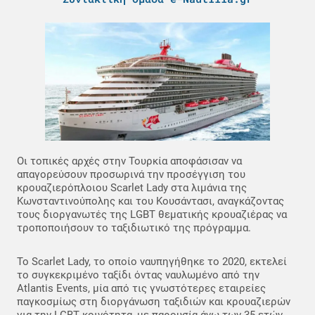
Οι τοπικές αρχές στην Τουρκία αποφάσισαν να
απαγορεύσουν προσωρινά την προσέγγιση του
κρουαζιερόπλοιου Scarlet Lady στα λιμάνια της
Κωνσταντινούπολης και του Κουσάντασι, αναγκάζοντας
τους διοργανωτές της LGBT θεματικής κρουαζιέρας να
τροποποιήσουν το ταξιδιωτικό της πρόγραμμα.
Το Scarlet Lady, το οποίο ναυπηγήθηκε το 2020, εκτελεί
το συγκεκριμένο ταξίδι όντας ναυλωμένο από την
Atlantis Events, μία από τις γνωστότερες εταιρείες
παγκοσμίως στη διοργάνωση ταξιδιών και κρουαζιερών
για την LGBT κοινότητα, με παρουσία άνω των 35 ετών