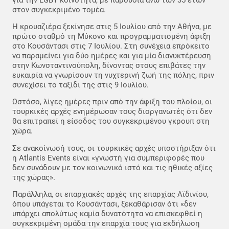
στον συγκεκριμένο τομέα.
Η κρουαζιέρα ξεκίνησε στις 5 Ιουλίου από την Αθήνα, με
πρώτο σταθμό τη Μύκονο και προγραμματισμένη άφιξη
στο Κουσάντασι στις 7 Ιουλίου. Στη συνέχεια επρόκειτο
να παραμείνει για δύο ημέρες και για μία διανυκτέρευση
στην Κωνσταντινούπολη, δίνοντας στους επιβάτες την
ευκαιρία να γνωρίσουν τη νυχτερινή ζωή της πόλης, πριν
συνεχίσει το ταξίδι της στις 9 Ιουλίου.
Ωστόσο, λίγες ημέρες πριν από την άφιξη του πλοίου, οι
τουρκικές αρχές ενημέρωσαν τους διοργανωτές ότι δεν
θα επιτραπεί η είσοδος του συγκεκριμένου γκρουπ στη
χώρα.
Σε ανακοίνωσή τους, οι τουρκικές αρχές υποστήριξαν ότι
η Atlantis Events είναι «γνωστή για συμπεριφορές που
δεν συνάδουν με τον κοινωνικό ιστό και τις ηθικές αξίες
της χώρας».
Παράλληλα, οι επαρχιακές αρχές της επαρχίας Αϊδινίου,
όπου υπάγεται το Κουσάντασι, ξεκαθάρισαν ότι «δεν
υπάρχει απολύτως καμία δυνατότητα να επισκεφθεί η
συγκεκριμένη ομάδα την επαρχία τους για εκδήλωση