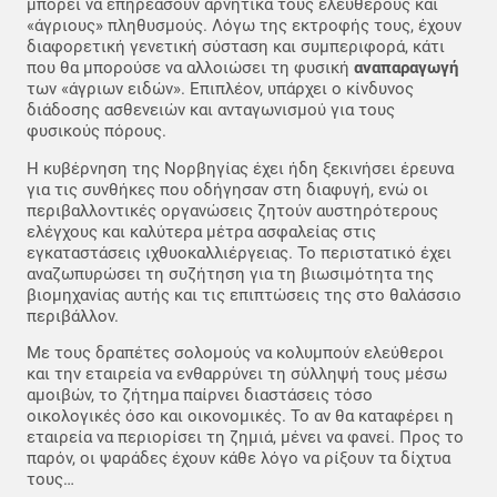
μπορεί να επηρεάσουν αρνητικά τους ελεύθερους και
«άγριους» πληθυσμούς. Λόγω της εκτροφής τους, έχουν
διαφορετική γενετική σύσταση και συμπεριφορά, κάτι
που θα μπορούσε να αλλοιώσει τη φυσική
αναπαραγωγή
των «άγριων ειδών». Επιπλέον, υπάρχει ο κίνδυνος
διάδοσης ασθενειών και ανταγωνισμού για τους
φυσικούς πόρους.
Η κυβέρνηση της Νορβηγίας έχει ήδη ξεκινήσει έρευνα
για τις συνθήκες που οδήγησαν στη διαφυγή, ενώ οι
περιβαλλοντικές οργανώσεις ζητούν αυστηρότερους
ελέγχους και καλύτερα μέτρα ασφαλείας στις
εγκαταστάσεις ιχθυοκαλλιέργειας. Το περιστατικό έχει
αναζωπυρώσει τη συζήτηση για τη βιωσιμότητα της
βιομηχανίας αυτής και τις επιπτώσεις της στο θαλάσσιο
περιβάλλον.
Με τους δραπέτες σολομούς να κολυμπούν ελεύθεροι
και την εταιρεία να ενθαρρύνει τη σύλληψή τους μέσω
αμοιβών, το ζήτημα παίρνει διαστάσεις τόσο
οικολογικές όσο και οικονομικές. Το αν θα καταφέρει η
εταιρεία να περιορίσει τη ζημιά, μένει να φανεί. Προς το
παρόν, οι ψαράδες έχουν κάθε λόγο να ρίξουν τα δίχτυα
τους…