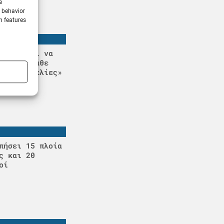
e
g behavior
n features
ινδυνεύει να
της – «Κάθε
ς καταγγελίες»
πήσει 15 πλοία
ς και 20
οί