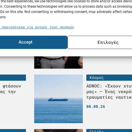
 the best experiences, we use technologies like cookies to store and/or access devic
n. Consenting to these technologies will allow us to process data such as browsin
IDs on this site. Not consenting or withdrawing consent, may adversely affect certai
ons.
Ελλάδα
 περισσότερα για αυτούς τους σκοπούς
ε 25
Έγκυος ναυτικός κ
εράσει
χάσει τη δουλειά 
Επιλογές
καλοκαίρι οι ίδιε
Accept
08.08.26
Κόσμος
 φτάσουν
ADNOC: «Έχουν χτυ
ας την
μας» – Ένας νεκρό
τραυματίες ναυτικ
08.08.26
Ελλάδα