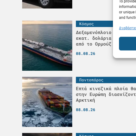
To provide
informatio
or unique 
and functi
Κόσμος
Διαβάστε
Δεξαμενόπλοιο VLCC πήρ
εκατ. δολάρια για να π
από το Ορμούζ
08.08.26
Ποντοπόρος
Επτά κινεζικά πλοία θα
στην Ευρώπη διασχίζοντ
Αρκτική
08.08.26
Κόσμος