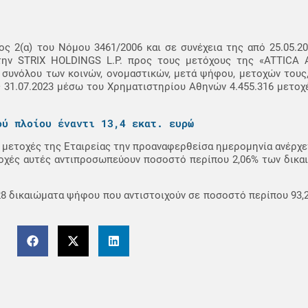
ς 2(α) του Νόμου 3461/2006 και σε συνέχεια της από 25.05.2
την STRIX HOLDINGS L.P. προς τους μετόχους της «ATTICA
 συνόλου των κοινών, ονομαστικών, μετά ψήφου, μετοχών τους
ις 31.07.2023 μέσω του Χρηματιστηρίου Αθηνών 4.455.316 μετοχέ
ού πλοίου έναντι 13,4 εκατ. ευρώ
μετοχές της Εταιρείας την προαναφερθείσα ημερομηνία ανέρχετα
ετοχές αυτές αντιπροσωπεύουν ποσοστό περίπου 2,06% των δικ
428 δικαιώματα ψήφου που αντιστοιχούν σε ποσοστό περίπου 93,