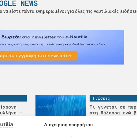
OGLE NEWS
α να είστε πάντα ενημερωμένοι για όλες τις ναυτιλιακές ειδήσει
Γνώσεις
1χρονη
Τι γίνεται σε περ
υλλήνη -
στη θάλασσα ενώ β
ς
πλοίο; Χρήσιμες ε
απαντήσεις
Διαχείριση απορρήτου
09.08.26