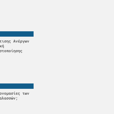
τισης Ανέργων
χή
στοποίησης
ονομασίες των
αλασσών;