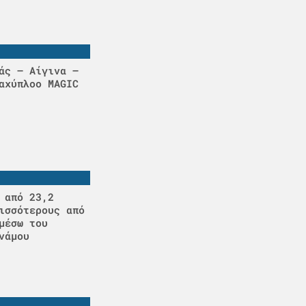
άς – Αίγινα –
αχύπλοο MAGIC
 από 23,2
ισσότερους από
μέσω του
νάμου