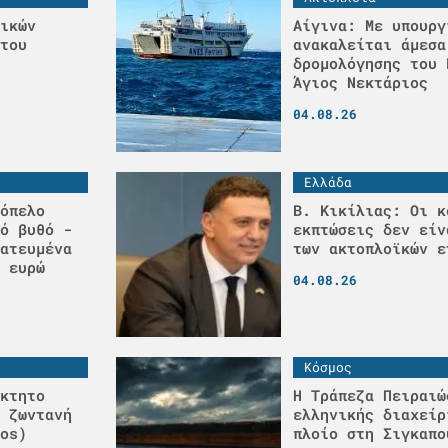
ικών
Αίγινα: Με υπουργ
του
ανακαλείται άμεσα
δρομολόγησης του 
Άγιος Νεκτάριος
04.08.26
Ελλάδα
όπελο
Β. Κικίλιας: Οι κ
ό βυθό -
εκπτώσεις δεν είν
ατευμένα
των ακτοπλοϊκών ε
 ευρώ
04.08.26
Κόσμος
κτητο
Η Τράπεζα Πειραιώ
 ζωντανή
ελληνικής διαχείρ
os)
πλοίο στη Σιγκαπο