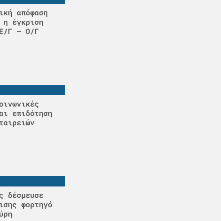
ική απόφαση
 η έγκριση
Ε/Γ – Ο/Γ
οινωνικές
αι επιδότηση
ταιρειών
ς δέσμευσε
ισης φορτηγό
ύρη