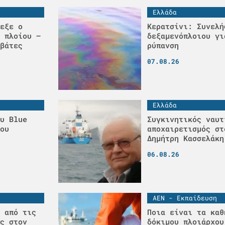
Ελλάδα
εξε ο
Κερατσίνι: Συνελή
 πλοίου –
δεξαμενόπλοιου γι
βάτες
ρύπανση
07.08.26
Ελλάδα
υ Blue
Συγκινητικός ναυτ
ου
αποχαιρετισμός στ
Δημήτρη Κασσελάκη
06.08.26
ΑΕΝ - Εκπαίδευση
 από τις
Ποια είναι τα καθ
ς στον
δόκιμου πλοιάρχου