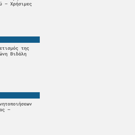
ύ – Χρήσιμες
ετισμός της
ώνη Βιδάλη
νητοποιήσεων
ας –