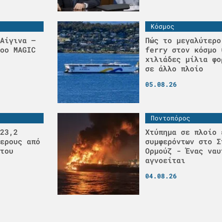
Κόσμος
Αίγινα –
Πώς το μεγαλύτερο
οο MAGIC
ferry στον κόσμο 
χιλιάδες μίλια φο
σε άλλο πλοίο
05.08.26
Ποντοπόρος
23,2
Χτύπημα σε πλοίο 
ερους από
συμφερόντων στο Σ
του
Ορμούζ - Ένας ναυ
αγνοείται
04.08.26