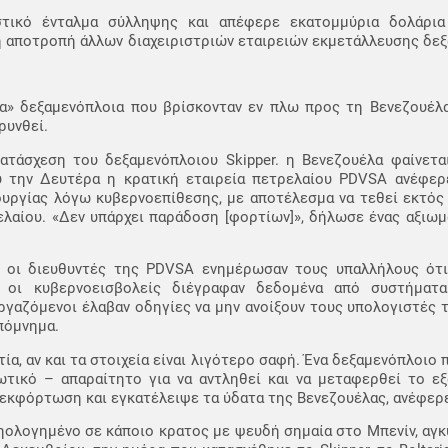
στικό ένταλμα σύλληψης και απέφερε εκατομμύρια δολάρια
η αποτροπή άλλων διαχειριστριών εταιρειών εκμετάλλευσης δε
.
μα» δεξαμενόπλοια που βρίσκονταν εν πλω προς τη Βενεζουέλ
ρυνθεί.
ατάσχεση του δεξαμενόπλοιου Skipper. η Βενεζουέλα φαίνεται
 την Δευτέρα η κρατική εταιρεία πετρελαίου PDVSA ανέφερε
ουργίας λόγω κυβερνοεπίθεσης, με αποτέλεσμα να τεθεί εκτός
ελαίου. «Δεν υπάρχει παράδοση [φορτίων]», δήλωσε ένας αξιω
, οι διευθυντές της PDVSA ενημέρωσαν τους υπαλλήλους ότ
ι οι κυβερνοεισβολείς διέγραφαν δεδομένα από συστήματ
 εργαζόμενοι έλαβαν οδηγίες να μην ανοίξουν τους υπολογιστές 
πόμνημα.
ία, αν και τα στοιχεία είναι λιγότερο σαφή. Ένα δεξαμενόπλοιο
τικό – απαραίτητο για να αντληθεί και να μεταφερθεί το εξ
εκφόρτωση και εγκατέλειψε τα ύδατα της Βενεζουέλας, ανέφερε
ι νηολογημένο σε κάποιο κρατος με ψευδή σημαία στο Μπενίν, α