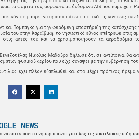
εκεμβρίου, την ημέρα που κατασχέθηκε το Skipper, το Boltaris
ωσε το φορτίο του, σύμφωνα με δεδομένα AIS που παρείχε η Pole
 απεικόνιση μπορεί να προσδιορίσει οριστικά τις κινήσεις των 
τάντ και Τομπάγκο για την φερόμενη υποστήριξη της κατάσχεσης
υσία του στην Καραϊβική, το νησιωτικό έθνος επέτρεψε στις αμ
στις ακτές του και να χρησιμοποιήσουν τα αεροδρόμιά το
.
Βενεζουέλας Νικολάς Μαδούρο δήλωσε ότι σε αντίποινα, θα αν
σμάτων φυσικού αερίου που είχε συνάψει με την κυβέρνηση του 
υτιλίας έχει πλέον εξαπλωθεί και στα μέχρι πρότινος ήρεμα 
OGLE NEWS
α να είστε πάντα ενημερωμένοι για όλες τις ναυτιλιακές ειδήσει