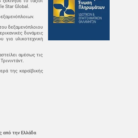
 ξεκίνησε το ταξίδι
 Star Global.
δεξαμενόπλοιων.
 του δεξαμενόπλοιου
ερικανικές δυνάμεις
υ για υλικοτεχνική
αστείλει αμέσως τις
Τρινιντάντ.
νερά της καραϊβικής
ς από την Ελλάδα