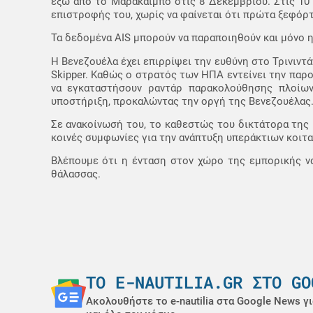
έξω από το Μαρακαΐμπο στις 8 Δεκεμβρίου. Στις 10 Δ
επιστροφής του, χωρίς να φαίνεται ότι πρώτα ξεφόρτ
Τα δεδομένα AIS μπορούν να παραποιηθούν και μόνο η
Η Βενεζουέλα έχει επιρρίψει την ευθύνη στο Τρινιν
Skipper. Καθώς ο στρατός των ΗΠΑ εντείνει την παρο
να εγκαταστήσουν ραντάρ παρακολούθησης πλοίων 
υποστήριξη, προκαλώντας την οργή της Βενεζουέλας
Σε ανακοίνωσή του, το καθεστώς του δικτάτορα της 
κοινές συμφωνίες για την ανάπτυξη υπεράκτιων κοιτα
Βλέπουμε ότι η ένταση στον χώρο της εμπορικής να
θάλασσας.
ΤΟ E-NAUTILIA.GR ΣΤΟ GO
Ακολουθήστε το e-nautilia στα Google News γι