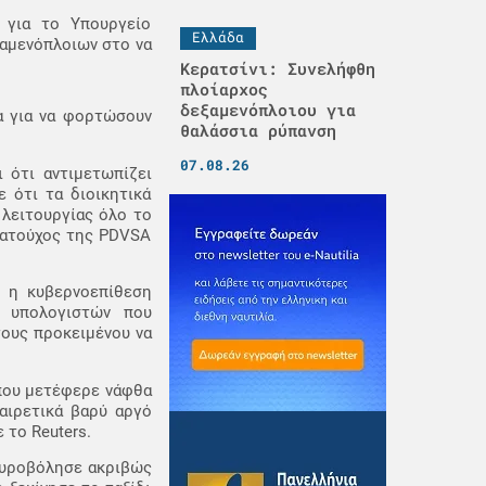
 για το Υπουργείο
Ελλάδα
ξαμενόπλοιων στο να
Κερατσίνι: Συνελήφθη
πλοίαρχος
δεξαμενόπλοιου για
α για να φορτώσουν
θαλάσσια ρύπανση
07.08.26
 ότι αντιμετωπίζει
 ότι τα διοικητικά
 λειτουργίας όλο το
ματούχος της PDVSA
ι η κυβερνοεπίθεση
α υπολογιστών που
τους προκειμένου να
 που μετέφερε νάφθα
αιρετικά βαρύ αργό
 το Reuters.
γκυροβόλησε ακριβώς