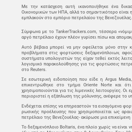
Με την κατάσχεση αυτή ικανοποιήθηκε ένα δικα
Οικονομικών των ΗΠΑ, αλλά το σημαντικότερο είναι 
εμπλακούν στο εμπόριο πετρελαίου της Βενεζουέλας
Σύμφωνα με το TankerTrackers.com, τέσσερα «νόμι
αργό πετρέλαιο έχουν πλέον γυρίσει πίσω και απομακ
Αυτό βέβαια μπορεί να μην οφείλεται μόνο στην κ
προβλήματα στις φορτώσεις δεξαμενόπλοιων, αφού
συστήματα υπολογιστών της είχαν τεθεί εκτός λειτ
λογισμικό παρακολούθησης για τις φορτώσεις πετρ
στο Reuters.
Σε εσωτερική ειδοποίηση που είδε η Argus Media
επικεντρώθηκε στο τμήμα Oriente Norte και ότ
χρησιμοποιούνται για τις λιμενικές λειτουργίες. Οι
περιοριστεί η εξάπλωση της μόλυνσης, ανέφερε το υ
Ενδέχεται επίσης να επηρεαστούν τα εισαγόμενα φορτ
ρωσικής προέλευσης που χρησιμοποιείται ως αραιω
πετρέλαιο της Βενεζουέλας- ακύρωσε μια επικείμενη 
Το δεξαμενόπλοιο Boltaris, ένα πλοίο χωρίς να είνα