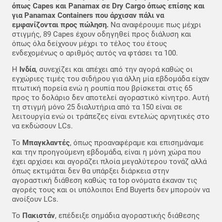
όπως Capes και Panamax σε Dry Cargo όπως επίσης και
για Panamax Containers που άρχισαν πάλι να
εμφανίζονται προς πώληση.
Να αναφέρουμε πως μέχρι
στιγμής, 89 Capes έχουν οδηγηθεί προς διάλυση και
όπως όλα δείχνουν μέχρι το τέλος του έτους
ενδεχομένως ο αριθμός αυτός να φτάσει τα 100.
Η
Ινδία
, συνεχίζει και απέχει από την αγορά καθώς οι
εγχώριες τιμές του σιδήρου για άλλη μία εβδομάδα είχαν
πτωτική πορεία ενώ η ρουπία που βρίσκεται στις 65
προς το δολάριο δεν αποτελεί αγοραστικό κίνητρο. Αυτή
τη στιγμή μόνο 25 διαλυτήρια από τα 150 είναι σε
λειτουργία ενώ οι τράπεζες είναι εντελώς αρνητικές στο
να εκδώσουν LCs.
Το
Μπαγκλαντές
, όπως προαναφέραμε και επισημάναμε
και την προηγούμενη εβδομάδα, είναι η μόνη χώρα που
έχει αρχίσει και αγοράζει πλοία μεγαλύτερου τονάζ αλλά
όπως εκτιμάται δεν θα υπάρξει διάρκεια στην
αγοραστική διάθεση καθώς τα top ονόματα έκαναν τις
αγορές τους και οι υπόλοιποι End Buyerts δεν μπορούν να
ανοίξουν LCs.
Το
Πακιστάν
, επέδειξε σημάδια αγοραστικής διάθεσης