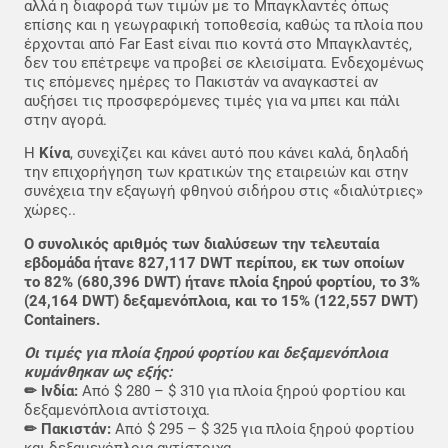
αλλά η διαφορά των τιμών με το Μπαγκλαντές όπως
επίσης και η γεωγραφική τοποθεσία, καθώς τα πλοία που
έρχονται από Far East είναι πιο κοντά στο Μπαγκλαντές,
δεν του επέτρεψε να προβεί σε κλεισίματα. Ενδεχομένως
τις επόμενες ημέρες το Πακιστάν να αναγκαστεί αν
αυξήσει τις προσφερόμενες τιμές για να μπει και πάλι
στην αγορά.
Η
Κίνα
, συνεχίζει και κάνει αυτό που κάνει καλά, δηλαδή
την επιχορήγηση των κρατικών της εταιρειών και στην
συνέχεια την εξαγωγή φθηνού σιδήρου στις «διαλύτριες»
χώρες..
Ο συνολικός αριθμός των διαλύσεων την τελευταία
εβδομάδα ήτανε 827,117 DWT περίπου, εκ των οποίων
το 82% (680,396 DWT) ήτανε πλοία ξηρού φορτίου, το 3%
(24,164 DWT) δεξαμενόπλοια, και το 15% (122,557 DWT)
Containers.
Οι τιμές για πλοία ξηρού φορτίου και δεξαμενόπλοια
κυμάνθηκαν ως εξής:
✏ Ινδία:
Από $ 280 – $ 310 για πλοία ξηρού φορτίου και
δεξαμενόπλοια αντίστοιχα.
✏ Πακιστάν:
Από $ 295 – $ 325 για πλοία ξηρού φορτίου