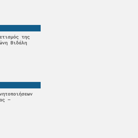
ετισμός της
ώνη Βιδάλη
νητοποιήσεων
ας –