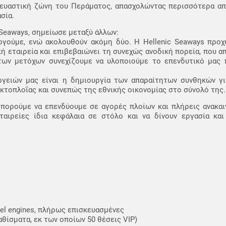
κευαστική ζώνη του Περάματος, απασχολώντας περισσότερα απ
σία.
 Seaways, σημείωσε μεταξύ άλλων:
ογούμε, ενώ ακολουθούν ακόμη δύο. Η Hellenic Seaways προχω
ή εταιρεία και επιβεβαιώνει τη συνεχώς ανοδική πορεία, που α
 των μετόχων συνεχίζουμε να υλοποιούμε το επενδυτικό μας π
ργειών μας είναι η δημιουργία των απαραίτητων συνθηκών γι
κτοπλοΐας και συνεπώς της εθνικής οικονομίας στο σύνολό της.
πορούμε να επενδύουμε σε αγορές πλοίων και πλήρεις ανακαιν
εταιρείες ίδια κεφάλαια σε στόλο και να δίνουν εργασία κα
el engines, πλήρως επισκευασμένες
θίσματα, εκ των οποίων 50 θέσεις VIP)