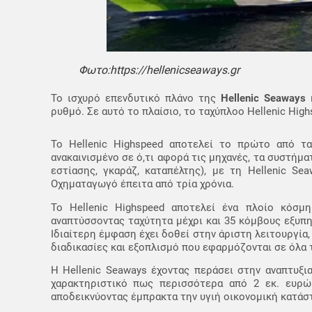
Φωτο:https://hellenicseaways.gr
Το ισχυρό επενδυτικό πλάνο της
Hellenic Seaways
κ
ρυθμό. Σε αυτό το πλαίσιο, το ταχύπλοο Hellenic Hi
Το Ηellenic Highspeed αποτελεί το πρώτο από τα 
ανακαινισμένο σε ό,τι αφορά τις μηχανές, τα συστήμ
εστίασης, γκαράζ, καταπέλτης), με τη Hellenic 
Οχηματαγωγό έπειτα από τρία χρόνια.
Το Hellenic Highspeed αποτελεί ένα πλοίο κόσμ
αναπτύσσοντας ταχύτητα μέχρι και 35 κόμβους εξυπ
Ιδιαίτερη έμφαση έχει δοθεί στην άριστη λειτουργία,
διαδικασίες και εξοπλισμό που εφαρμόζονται σε όλα τ
Η Hellenic Seaways έχοντας περάσει στην αναπτυξια
χαρακτηριστικό πως περισσότερα από 2 εκ. ευρώ 
αποδεικνύοντας έμπρακτα την υγιή οικονομική κατάστ