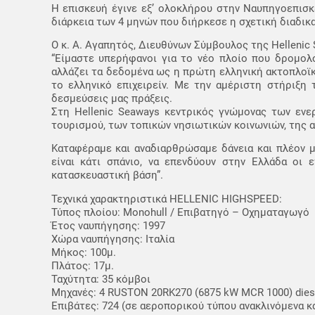
Η επισκευή έγινε εξ’ ολοκλήρου στην Ναυπηγοεπισ
διάρκεια των 4 μηνών που διήρκεσε η σχετική διαδικα
O κ. Α. Αγαπητός, Διευθύνων Σύμβουλος της Hellenic
“Είμαστε υπερήφανοι για το νέο πλοίο που δρομολ
αλλάζει τα δεδομένα ως η πρώτη ελληνική ακτοπλοϊκ
το ελληνικό επιχειρείν. Με την αμέριστη στήριξη
δεσμεύσεις μας πράξεις.
Στη Hellenic Seaways κεντρικός γνώμονας των ενε
τουρισμού, των τοπικών νησιωτικών κοινωνιών, της α
Καταφέραμε και αναδιαρθρώσαμε δάνεια και πλέον μ
είναι κάτι σπάνιο, να επενδύουν στην Ελλάδα οι 
κατασκευαστική βάση”.
Τεχνικά χαρακτηριστικά HELLENIC HIGHSPEED:
Τύπος πλοίου: Monohull / Επιβατηγό – Οχηματαγωγό
Έτος ναυπήγησης: 1997
Χώρα ναυπήγησης: Ιταλία
Μήκος: 100μ.
Πλάτος: 17μ.
Ταχύτητα: 35 κόμβοι
Μηχανές: 4 RUSTON 20RK270 (6875 kW MCR 1000) dies
Επιβάτες: 724 (σε αεροπορικού τύπου ανακλινόμενα κα