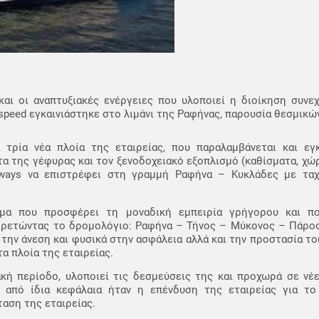
αι οι αναπτυξιακές ενέργειες που υλοποιεί η διοίκηση συνεχ
ghspeed εγκαινιάστηκε στο λιμάνι της Ραφήνας, παρουσία θεσμικ
τρία νέα πλοία της εταιρείας, που παραλαμβάνεται και εγκ
ατα της γέφυρας και τον ξενοδοχειακό εξοπλισμό (καθίσματα, χώ
Seaways να επιστρέφει στη γραμμή Ραφήνα – Κυκλάδες με τα
ημα που προσφέρει τη μοναδική εμπειρία γρήγορου και πολ
ηρετώντας το δρομολόγιο: Ραφήνα – Τήνος – Μύκονος – Πάρος 
 την άνεση και φυσικά στην ασφάλεια αλλά και την προστασία το
α πλοία της εταιρείας.
κή περίοδο, υλοποιεί τις δεσμεύσεις της και προχωρά σε νέε
από ίδια κεφάλαια ήταν η επένδυση της εταιρείας για το 
αση της εταιρείας.