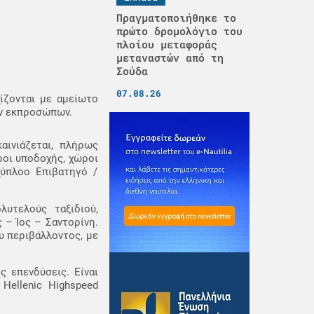
Πραγματοποιήθηκε το
πρώτο δρομολόγιο του
πλοίου μεταφοράς
μεταναστών από τη
Σούδα
07.08.26
ίζονται με αμείωτο
ών εκπροσώπων.
αινιάζεται, πλήρως
ροι υποδοχής, χώροι
χύπλοο Επιβατηγό /
υτελούς ταξιδιού,
– Ίος – Σαντορίνη.
υ περιβάλλοντος, με
ς επενδύσεις. Είναι
Hellenic Highspeed