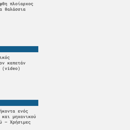
φθη πλοίαρχος
α θαλάσσια
ικός
ον καπετάν
 (video)
ήκοντα ενός
 και μηχανικού
ύ – Χρήσιμες