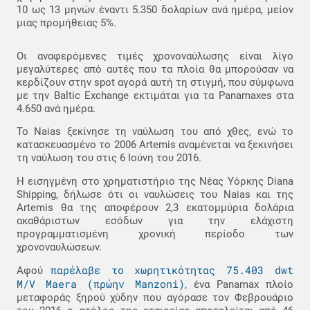
10 ως 13 μηνών έναντι 5.350 δολαρίων ανά ημέρα, μείον
μιας προμήθειας 5%.
Οι αναφερόμενες τιμές χρονοναύλωσης είναι λίγο
μεγαλύτερες από αυτές που τα πλοία θα μπορούσαν να
κερδίζουν στην spot αγορά αυτή τη στιγμή, που σύμφωνα
με την Baltic Exchange εκτιμάται για τα Panamaxes στα
4.650 ανά ημέρα.
Το Naias ξεκίνησε τη ναύλωση του από χθες, ενώ το
κατασκευασμένο το 2006 Artemis αναμένεται να ξεκινήσει
τη ναύλωση του στις 6 Ιούνη του 2016.
Η εισηγμένη στο χρηματιστήριο της Νέας Υόρκης Diana
Shipping, δήλωσε ότι οι ναυλώσεις του Naias και της
Artemis θα της αποφέρουν 2,3 εκατομμύρια δολάρια
ακαθάριστων εσόδων για την ελάχιστη
προγραμματισμένη χρονική περίοδο των
χρονοναυλώσεων.
παρέλαβε το χωρητικότητας 75.403 dwt
Αφού
M/V Maera (πρώην Manzoni)
, ένα Panamax πλοίο
μεταφοράς ξηρού χύδην που αγόρασε τον Φεβρουάριο