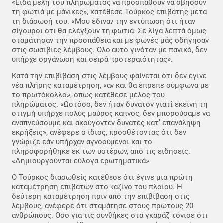
«Είδα μέλη του πληρώματος να προσπαθούν να σβήσουν
τη φωτιά με μάνικες», κατέθεσε Τούρκος επιβάτης μετά
τη διάσωσή του. «Μου έδιναν την εντύπωση ότι ήταν
σίγουροι ότι θα ελέγξουν τη φωτιά. Σε λίγα λεπτά όμως
σταμάτησαν την προσπάθεια και με φωνές μάς οδήγησαν
στις σωσίβιες λέμβους. Ολο αυτό γινόταν με πανικό, δεν
υπήρχε οργάνωση και σειρά προτεραιότητας».
Κατά την επιβίβαση στις λέμβους φαίνεται ότι δεν έγινε
νέα πλήρης καταμέτρηση, «αν και θα έπρεπε σύμφωνα με
το πρωτόκολλο», όπως κατέθεσε μέλος του
πληρώματος. «Ωστόσο, δεν ήταν δυνατόν γιατί εκείνη τη
στιγμή υπήρχε πολύς μαύρος καπνός, δεν μπορούσαμε να
αναπνεύσουμε και ακούγονταν δυνατές κατ’ επανάληψη
εκρήξεις», ανέφερε ο ίδιος, προσθέτοντας ότι δεν
γνώριζε εάν υπήρχαν αγνοούμενοι και το
πληροφορήθηκε εκ των υστέρων, από τις ειδήσεις.
«Δημιουργούνται εύλογα ερωτηματικά»
Ο Τούρκος διασωθείς κατέθεσε ότι έγινε μια πρώτη
καταμέτρηση επιβατών στο καζίνο του πλοίου. Η
δεύτερη καταμέτρηση πριν από την επιβίβαση στις
λέμβους, ανέφερε ότι σταμάτησε στους πρώτους 20
ανθρώπους. Οσο για τις συνθήκες στα γκαράζ τόνισε ότι