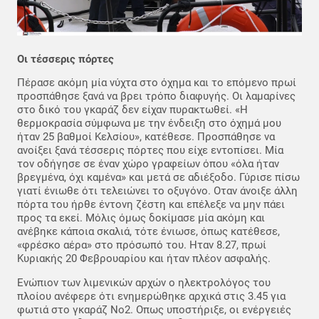
Οι τέσσερις πόρτες
Πέρασε ακόμη μία νύχτα στο όχημα και το επόμενο πρωί
προσπάθησε ξανά να βρει τρόπο διαφυγής. Οι λαμαρίνες
στο δικό του γκαράζ δεν είχαν πυρακτωθεί. «Η
θερμοκρασία σύμφωνα με την ένδειξη στο όχημά μου
ήταν 25 βαθμοί Κελσίου», κατέθεσε. Προσπάθησε να
ανοίξει ξανά τέσσερις πόρτες που είχε εντοπίσει. Μία
τον οδήγησε σε έναν χώρο γραφείων όπου «όλα ήταν
βρεγμένα, όχι καμένα» και μετά σε αδιέξοδο. Γύρισε πίσω
γιατί ένιωθε ότι τελειώνει το οξυγόνο. Οταν άνοιξε άλλη
πόρτα του ήρθε έντονη ζέστη και επέλεξε να μην πάει
προς τα εκεί. Μόλις όμως δοκίμασε μία ακόμη και
ανέβηκε κάποια σκαλιά, τότε ένιωσε, όπως κατέθεσε,
«φρέσκο αέρα» στο πρόσωπό του. Ηταν 8.27, πρωί
Κυριακής 20 Φεβρουαρίου και ήταν πλέον ασφαλής.
Ενώπιον των λιμενικών αρχών ο ηλεκτρολόγος του
πλοίου ανέφερε ότι ενημερώθηκε αρχικά στις 3.45 για
φωτιά στο γκαράζ Νο2. Οπως υποστήριξε, οι ενέργειές