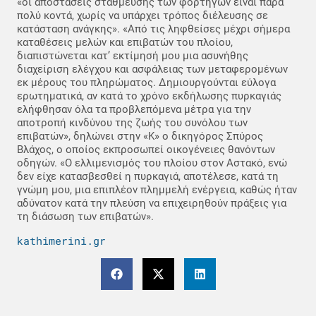
«οι αποστάσεις στάθμευσης των φορτηγών είναι πάρα
πολύ κοντά, χωρίς να υπάρχει τρόπος διέλευσης σε
κατάσταση ανάγκης». «Από τις ληφθείσες μέχρι σήμερα
καταθέσεις μελών και επιβατών του πλοίου,
διαπιστώνεται κατ’ εκτίμησή μου μια ασυνήθης
διαχείριση ελέγχου και ασφάλειας των μεταφερομένων
εκ μέρους του πληρώματος. Δημιουργούνται εύλογα
ερωτηματικά, αν κατά το χρόνο εκδήλωσης πυρκαγιάς
ελήφθησαν όλα τα προβλεπόμενα μέτρα για την
αποτροπή κινδύνου της ζωής του συνόλου των
επιβατών», δηλώνει στην «Κ» ο δικηγόρος Σπύρος
Βλάχος, ο οποίος εκπροσωπεί οικογένειες θανόντων
οδηγών. «Ο ελλιμενισμός του πλοίου στον Αστακό, ενώ
δεν είχε κατασβεσθεί η πυρκαγιά, αποτέλεσε, κατά τη
γνώμη μου, μια επιπλέον πλημμελή ενέργεια, καθώς ήταν
αδύνατον κατά την πλεύση να επιχειρηθούν πράξεις για
τη διάσωση των επιβατών».
kathimerini.gr