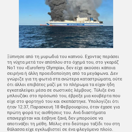
Ξύπνησε από τη μυρωδιά του καπνού. Εχοντας περάσει
τη νύχτα μετά τον απόπλου στο όχημά του, στο γκαράζ
Νο1 του «Euroferry Olympia», δεν είχε ακούσει κάποια
σειρήνα ή άλλη προειδοποίηση από τα μεγάφωνα. Δεν
γνώριζε για τη φωτιά στα ανώτερα καταστρώματα, ούτε
ότι άλλοι επιβάτες μαζί με το πλήρωμα τα είχαν ήδη
εγκαταλείψει μέσα σε σωστικές λέμβους. Τύλιξε ένα
μπλουζάκι στο πρόσωπό του, έβρεξε μια κουβέρτα που
είχε στο φορτηγό του και σκεπάστηκε. Υπολογίζει ότι
ήταν 12.37, Παρασκευή 18 Φεβρουαρίου, όταν έχασε για
πρώτη φορά τις αισθήσεις του. Ανά διαστήματα
επανερχόταν και έσβηνε ξανά, δεν μπορούσε να
αποτινάξει τη μέθη. Μόλις στο δεύτερο ταξίδι του στη
θάλασσα είχε εγκλωβιστεί σε ένα φλεγόμενο πλοίο.