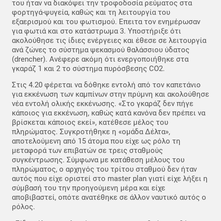
του ήταν να διακόψει την τροφοδοσία ρεύματος στα
φορτηγά-ψυγεία, καθώς και τη λειτουργία του
εξαερισμού και του φωτισμού. Επειτα τον ενημέρωσαν
για φωτιά και στο κατάστρωμα 3. Υποστήριξε ότι
ακολούθησε τις ίδιες ενέργειες και έθεσε σε λειτουργία
ανά ζώνες το σύστημα ψεκασμού θαλάσσιου ύδατος
(drencher). Ανέφερε ακόμη ότι ενεργοποιήθηκε στα
γκαράζ 1 και 2 το σύστημα πυρόσβεσης CO2.
Στις 4.20 φέρεται να δόθηκε εντολή από τον καπετάνιο
για εκκένωση των καμπίνων στην πρύμνη και ακολούθησε
νέα εντολή ολικής εκκένωσης. «Στο γκαράζ δεν πήγε
κάποιος για εκκένωση, καθώς κατά κανόνα δεν πρέπει να
βρίσκεται κάποιος εκεί», κατέθεσε μέλος του
πληρώματος. Συγκροτήθηκε η «ομάδα Δέλτα»,
αποτελούμενη από 15 άτομα που είχε ως ρόλο τη
μεταφορά των επιβατών σε τρεις σταθμούς
συγκέντρωσης. Σύμφωνα με κατάθεση μέλους του
πληρώματος, ο αρχηγός του τρίτου σταθμού δεν ήταν
αυτός που είχε οριστεί στο master plan γιατί είχε λήξει η
σύμβασή του την προηγούμενη μέρα και είχε
αποβιβαστεί, οπότε ανατέθηκε σε άλλον ναυτικό αυτός ο
ρόλος.