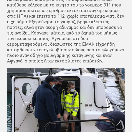
κατέθεσε κάλεσε με το κινητό του το νούμερο 911 (που
χρησιμοποιείται ως αριθμός εκτάκτου ανάγκης κυρίως
στις ΗΠΑ) και έπειτα το 112, χωρίς αποτέλεσμα γιατί δεν
είχε σήμα. Εξερεύνησε το γκαράζ, βρήκε κλειστές
πόρτες, αλλά ήταν ακόμη αδύναμος και δεν μπορούσε να
τις ανοίξει. Κόρναρε, μάταια, από το όχημά του μήπως
τον ακούσει κάποιος. Αγνοούσε ότι δύο
αερομεταφερόμενοι διασώστες της ΕΜΑΚ είχαν ήδη
κατορθώσει να απεγκλωβίσουν σώους από το φλεγόμενο
πλοίο έναν οδηγό βουλγαρικής καταγωγής και έναν
Αφγανό, ο οποίος ήταν εκτός λίστας επιβατών.