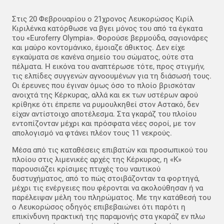
Στις 20 Φεβρουαρίου ο 21χρονος Λευκορώσος Κιρίλ
Κιριλένκα κατόρθωσε να βγει μόνος του από τα έγκατα
του «Euroferry Olympia». Φορούσε βερμούδα, σαγιονάρες
και μαύρο κοντομάνικο, έμοιαζε άθικτος. Δεν είχε
εγκαύματα σε κανένα σημείο του σώματος, ούτε στα
πέλματα. Η εικόνα του αναπτέρωσε τότε, προς στιγμήν,
τις ελπίδες συγγενών αγνοουμένων για τη διάσωσή τους.
Οι έρευνες που έγιναν όμως όσο το πλοίο βρισκόταν
ανοιχτά της Κέρκυρας, αλλά και εκ των υστέρων αφού
κρίθηκε ότι έπρεπε να ρυμουλκηθεί στον Αστακό, δεν
είχαν αντίστοιχο αποτέλεσμα. Στα γκαράζ του πλοίου
εντοπίζονταν μέχρι και πρόσφατα νέες σοροί, με τον
απολογισμό να φτάνει πλέον τους 11 νεκρούς.
Μέσα από τις καταθέσεις επιβατών και προσωπικού του
πλοίου στις λιμενικές αρχές της Κέρκυρας, η «Κ»
παρουσιάζει κρίσιμες πτυχές του ναυτικού
δυστυχήματος, από το πώς στοιβάζονταν τα φορτηγά,
μέχρι τις ενέργειες που φέρονται να ακολούθησαν ή να
παρέλειψαν μέλη του πληρώματος. Με την κατάθεσή του
ο Λευκορώσος οδηγός επιβεβαιώνει ότι παρότι η
επικίνδυνη πρακτική της παραμονής στα γκαράζ εν πλω