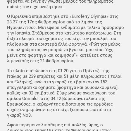
φέρεται να έγινε εν γνώσει μέλους του πληρώματος,
ουδείς τον είχε αναζητήσει.
Ο Κιριλένκα επιβιβάστηκε στο «Euroferry Olympia» στις
23.37 της 17ης Φεβρουαρίου από το λιμάνι της
Ηγουμενίτσας. Μετέφερε ενδύματα με τελικό προορισμό
την Ισπανία. Στάθμευσε στο κατώτερο κατάστρωμα. Στη
δεξιά πλευρά του οχήματός του είχε τον μπουλμέ του
πλοίου και στα αριστερά άλλα φορτηγά. «Ρώτησα μέλος
του πληρώματος αν μπορώ να βγω και μου είπε “όχι,
μείνε στο φορτηγό και κοιμήσου”», κατέθεσε στους
λιμενικούς στις 21 Φεβρουαρίου.
Το πλοίο απέπλευσε στη 01.20 για το Πρίντεζι της
Ιταλίας με 239 επιβάτες και 51 μέλη πληρώματος (Ιταλοί
και Ελληνες), ενώ στα γκαράζ του βρίσκονταν 153
επαγγελματικά οχήματα (φορτηγά και ρυμουλκούμενα),
καθώς και 32 επιβατικά. Σύμφωνα με ανακοίνωση του
ομίλου Grimaldi, στις 04.12 βορειοανατολικά της
Ερεικούσας, ο κυβερνήτης ειδοποίησε τις αρμόδιες
αρχές ενημερώνοντας ότι είχε ξεσπάσει φωτιά στο
γκαράζ Νο3.
Αφού παρέμεινε λιπόθυμος επί πολλές ώρες, ο
Λευκορώσος επανήλθε στις 19 Φεβρουαρίου. Οπως