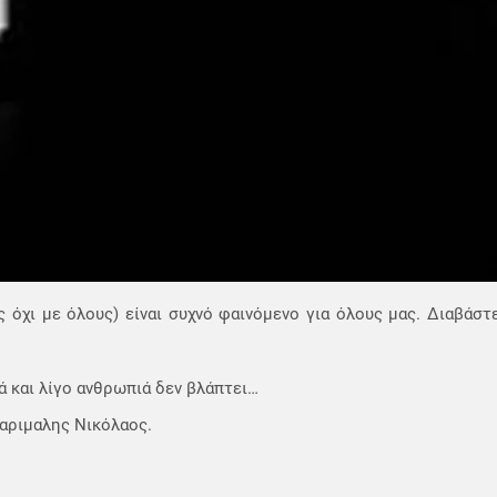
όχι με όλους) είναι συχνό φαινόμενο για όλους μας. Διαβάστε
ά και λίγο ανθρωπιά δεν βλάπτει…
Καριμαλης Νικόλαος.