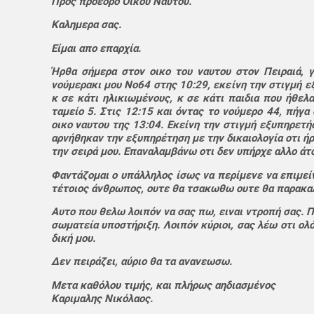
Προς πρόεδρο Οίκου Ναυτου.
Καλημερα σας.
Είμαι απο επαρχία.
Ήρθα σήμερα στον οικο του ναυτου στον Πειραιά, γ
νούμερακι μου Νο64 στης 10:29, εκείνη την στιγμή ε
κ σε κάτι ηλικιωμένους, κ σε κάτι παιδια που ήθελ
ταμείο 5. Στις 12:15 και όντας το νούμερο 44, πήγα
οικο ναυτου της 13:04. Εκείνη την στιγμή εξυπηρετή
αρνήθηκαν την εξυπηρέτηση με την δικαιολογία οτι ήρ
την σειρά μου. Επαναλαμβάνω οτι δεν υπήρχε αλλο άτο
Φαντάζομαι ο υπάλληλος ίσως να περίμενε να επιμείν
τέτοιος άνθρωπος, ουτε θα τσακωθω ουτε θα παρακα
Αυτο που θελω λοιπόν να σας πω, ειναι ντροπή σας. Π
σωματεία υποστήριξη. Λοιπόν κύριοι, σας λέω οτι ολ
δική μου.
Δεν πειράζει, αύριο θα τα ανανεωσω.
Μετα καθόλου τιμής, και πλήρως αηδιασμένος
Καριμαλης Νικόλαος.