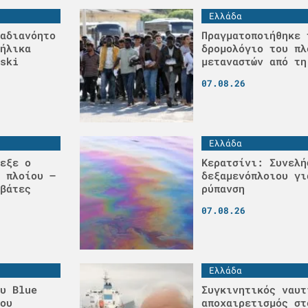
Ελλάδα
αδιανόητο
Πραγματοποιήθηκε 
ήλικα
δρομολόγιο του πλ
ski
μεταναστών από τη
07.08.26
Ελλάδα
εξε ο
Κερατσίνι: Συνελή
 πλοίου –
δεξαμενόπλοιου γι
βάτες
ρύπανση
07.08.26
Ελλάδα
υ Blue
Συγκινητικός ναυτ
ου
αποχαιρετισμός στ