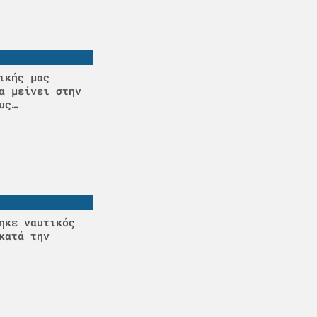
ικής μας
α μείνει στην
υς…
ηκε ναυτικός
κατά την