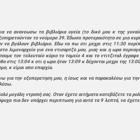
ια να ανανεωσω τα βιβλιάρια υγεία (το δικό μου κ της γυναί
ξυπηρετούνταν το νούμερο 39. Έδωσα προτεραιότητα σε μια κυρία
αν να βγάλουν βιβλιάριο. Εδω να πω οτι μεχρι στις 11:30 περί
 στο λιμεναρχείο για ενα ντισαρτζο μου, μιας και η ωρα περναγ
σουμε τον τελευταίο κύριο το ταμείο 4 και το ντιτζιταλ έγραφε
θα στις 13:04 κ οτι η ωρα ήταν 13:09 κ δέχονται μεχρι της 13:0
μο, κ είμαι απο επαρχία.
ω για την εξυπερετηση μου, η ίσως και να παρακαλέσω για την 
λέσω.
ολύ μεγάλη ντροπή σας. Οταν έχετε αιτήματα κατεβάζετε τα ρολά
όψυχα πια δεν υπάρχει περιπτωση για αυτά τα 9 λεπτά, να έχετε