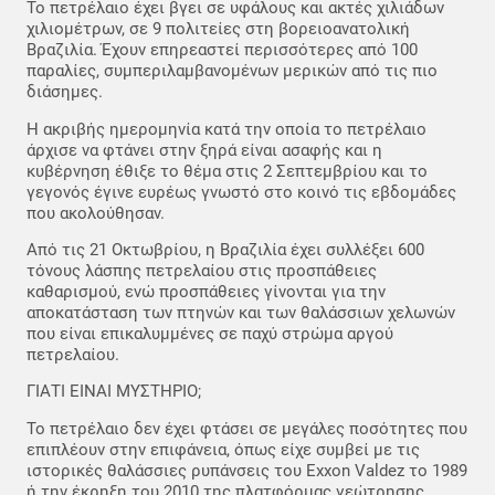
Το πετρέλαιο έχει βγει σε υφάλους και ακτές χιλιάδων
χιλιομέτρων, σε 9 πολιτείες στη βορειοανατολική
Βραζιλία. Έχουν επηρεαστεί περισσότερες από 100
παραλίες, συμπεριλαμβανομένων μερικών από τις πιο
διάσημες.
Η ακριβής ημερομηνία κατά την οποία το πετρέλαιο
άρχισε να φτάνει στην ξηρά είναι ασαφής και η
κυβέρνηση έθιξε το θέμα στις 2 Σεπτεμβρίου και το
γεγονός έγινε ευρέως γνωστό στο κοινό τις εβδομάδες
που ακολούθησαν.
Από τις 21 Οκτωβρίου, η Βραζιλία έχει συλλέξει 600
τόνους λάσπης πετρελαίου στις προσπάθειες
καθαρισμού, ενώ προσπάθειες γίνονται για την
αποκατάσταση των πτηνών και των θαλάσσιων χελωνών
που είναι επικαλυμμένες σε παχύ στρώμα αργού
πετρελαίου.
ΓΙΑΤΙ ΕΙΝΑΙ ΜΥΣΤΗΡΙΟ;
Το πετρέλαιο δεν έχει φτάσει σε μεγάλες ποσότητες που
επιπλέουν στην επιφάνεια, όπως είχε συμβεί με τις
ιστορικές θαλάσσιες ρυπάνσεις του Exxon Valdez το 1989
ή την έκρηξη του 2010 της πλατφόρμας γεώτρησης