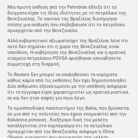
Μια πρώτη έκθεση από την Petrobras έδειξε ότι τα
δείγματα είχαν τις ίδιες ιδιότητες με το πετρέλαιο της
Βενεζουέλας. Το ναυτικό της Βραζιλίας διενήργησε
επίσης μια ανάλυση που επιβεβαίωσε ότι το πετρέλαιο
προερχόταν από την Βενεζουέλα.
Αλλά κυβερνητικοί αξιωματούχοι της Βραζιλίας λένε ότι
αυτό δεν σημαίνει ότι η χώρα της Βενεζουέλας είναι
υπεύθυνη. Η κυβέρνηση της Βενεζουέλας και η κρατική
εταιρεία πετρελαίου PDVSA αρνήθηκαν οποιαδήποτε
συμμετοχή στη διαρροή.
Το Reuters δεν μπορεί να επαληθεύσει τα ευρήματα
καθώς καμία από τις εκθέσεις δεν έχει δημοσιοποιηθεί.
Δύο άνθρωποι εξοικειωμένοι με την υπόθεση ανέφεραν
ότι τα έγγραφα είχαν χαρακτηριστεί ως κρατικά μυστικά,
αν και δεν ήταν σαφές για ποιο λόγο.
Το ομοσπονδιακό πανεπιστήμιο της Bahia, που βρίσκεται
σε μια από τις πολιτείες που έχουν επηρεαστεί από την
θαλάσσια ρύπανση , διεξήγαγε δική του μελέτη
καταλήγοντας στο συμπέρασμα ότι το πετρέλαιο
προερχόταν από την Βενεζουέλα, ανέφερε η Olivia
Oliveira, ερευνητής που συμμετείχε στη μελέτη.