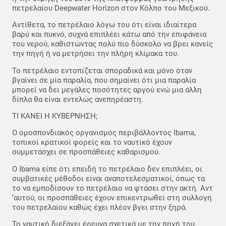
πετρελαίου Deepwater Horizon στον Κόλπο του Μεξικού.
Αντίθετα, το πετρέλαιο λόγω του ότι είναι ιδιαίτερα
βαρύ και πυκνό, συχνά επιπλέει κάτω από την επιφάνεια
του νερού, καθιστώντας πολύ πιο δύσκολο να βρει κανείς
την πηγή ή να μετρήσει την πλήρη κλίμακα του.
Το πετρέλαιο εντοπίζεται σποραδικά και μόνο όταν
βγαίνει σε μία παραλία, που σημαίνει ότι μια παραλία
μπορεί να δει μεγάλες ποσότητες αργού ενώ μια άλλη
δίπλα θα είναι εντελώς ανεπηρέαστη.
ΤΙ ΚΑΝΕΙ Η ΚΥΒΕΡΝΗΣΗ;
Ο ομοσπονδιακός οργανισμός περιβάλλοντος Ibama,
τοπικοί κρατικοί φορείς και το ναυτικό έχουν
συμμετάσχει σε προσπάθειες καθαρισμού.
Ο Ibama είπε ότι επειδή το πετρέλαιο δεν επιπλέει, οι
συμβατικές μέθοδοι είναι αναποτελεσματικοί, όπως τα
το να εμποδίσουν το πετρέλαιο να φτάσει στην ακτή. Αντ
‘αυτού, οι προσπάθειες έχουν επικεντρωθεί στη συλλογή
του πετρελαίου καθώς έχει πλέον βγει στην ξηρά.
Το ναυτικό διεξάγει έρευνα σχετικά με την πηγή του