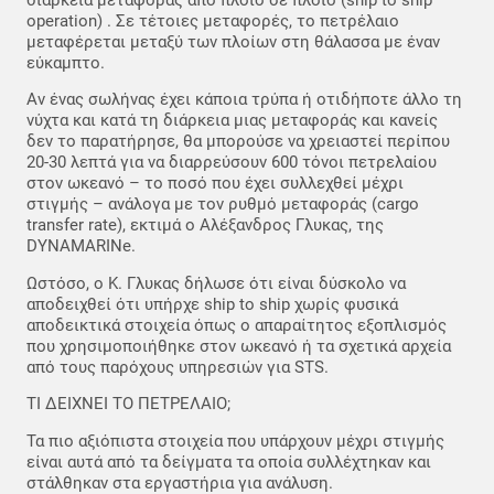
διάρκεια μεταφοράς από πλοίο σε πλοίο (ship to ship
operation) . Σε τέτοιες μεταφορές, το πετρέλαιο
μεταφέρεται μεταξύ των πλοίων στη θάλασσα με έναν
εύκαμπτο.
Αν ένας σωλήνας έχει κάποια τρύπα ή οτιδήποτε άλλο τη
νύχτα και κατά τη διάρκεια μιας μεταφοράς και κανείς
δεν το παρατήρησε, θα μπορούσε να χρειαστεί περίπου
20-30 λεπτά για να διαρρεύσουν 600 τόνοι πετρελαίου
στον ωκεανό – το ποσό που έχει συλλεχθεί μέχρι
στιγμής – ανάλογα με τον ρυθμό μεταφοράς (cargo
transfer rate), εκτιμά ο Αλέξανδρος Γλυκας, της
DYNAMARINe.
Ωστόσο, ο Κ. Γλυκας δήλωσε ότι είναι δύσκολο να
αποδειχθεί ότι υπήρχε ship to ship χωρίς φυσικά
αποδεικτικά στοιχεία όπως ο απαραίτητος εξοπλισμός
που χρησιμοποιήθηκε στον ωκεανό ή τα σχετικά αρχεία
από τους παρόχους υπηρεσιών για STS.
ΤΙ ΔΕΙΧΝΕΙ ΤΟ ΠΕΤΡΕΛΑΙΟ;
Τα πιο αξιόπιστα στοιχεία που υπάρχουν μέχρι στιγμής
είναι αυτά από τα δείγματα τα οποία συλλέχτηκαν και
στάλθηκαν στα εργαστήρια για ανάλυση.