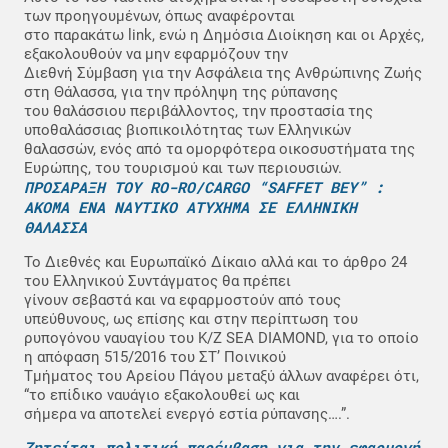
των προηγουμένων, όπως αναφέρονται
στο παρακάτω link, ενώ η Δημόσια Διοίκηση και οι Αρχές,
εξακολουθούν να μην εφαρμόζουν την
Διεθνή Σύμβαση για την Ασφάλεια της Ανθρώπινης Ζωής
στη Θάλασσα, για την πρόληψη της ρύπανσης
του θαλάσσιου περιβάλλοντος, την προστασία της
υποθαλάσσιας βιοπικοιλότητας των Ελληνικών
θαλασσών, ενός από τα ομορφότερα οικοσυστήματα της
Ευρώπης, του τουρισμού και των περιουσιών.
ΠΡΟΣΑΡΑΞΗ ΤΟΥ RO-RO/CARGO “SAFFET BEY” :
AKOMA ENA NAYTIKO ATYXHMA ΣΕ ΕΛΛΗΝΙΚΗ
ΘΑΛΑΣΣΑ
Το Διεθνές και Ευρωπαϊκό Δίκαιο αλλά και το άρθρο 24
του Ελληνικού Συντάγματος θα πρέπει
γίνουν σεβαστά και να εφαρμοστούν από τους
υπεύθυνους, ως επίσης και στην περίπτωση του
ρυπογόνου ναυαγίου του Κ/Ζ SEA DIAMOND, για το οποίο
η απόφαση 515/2016 του ΣΤ’ Ποινικού
Τμήματος του Αρείου Πάγου μεταξύ άλλων αναφέρει ότι,
“το επίδικο ναυάγιο εξακολουθεί ως και
σήμερα να αποτελεί ενεργό εστία ρύπανσης….”.
Ζητείται πολιτική παρέμβαση για την εφαρμογή