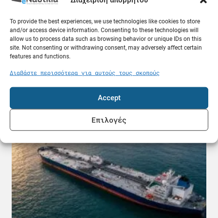
To provide the best experiences, we use technologies like cookies to store
and/or access device information. Consenting to these technologies will
allow us to process data such as browsing behavior or unique IDs on this
site. Not consenting or withdrawing consent, may adversely affect certain
features and functions.
Τι γίνεται σε περίπτωση σεισμού στη θάλασσα
ενώ βρισκόμαστε στο πλοίο; Χρήσιμες
Διαβάστε περισσότερα για αυτούς τους σκοπούς
ερωτήσεις και απαντήσεις
09.08.26
Accept
Κόσμος
Επιλογές