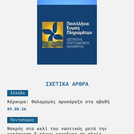
ΣΧΕΤΙΚΆ ΆΡΘΡΑ
Ελλάδα
Κέρκυρα: Θαλαμηγός προσάραξε στα αβαθή
09.08.26
Ποντοπόρος
Νεκρός στο κελί του ναυτικός μετά την
κατάσχεση 5 τόνων κοκαΐνης σε πλοίο