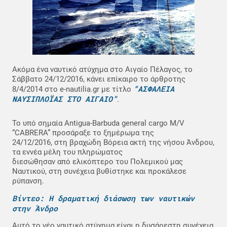
Ακόμα ένα ναυτικό ατύχημα στο Αιγαίο Πέλαγος, το
Σάββατο 24/12/2016, κάνει επίκαιρο το άρθροτης
“ΑΣΦΑΛΕΙΑ
8/4/2014 στο e-nautilia.gr με τίτλο
ΝΑΥΣΙΠΛΟΪΑΣ ΣΤΟ ΑΙΓΑΙΟ”
.
Το υπό σημαία Antigua-Barbuda general cargo M/V
“CABRERA” προσάραξε το ξημέρωμα της
24/12/2016, στη βραχώδη Βόρεια ακτή της νήσου Άνδρου,
τα εννέα μέλη του πληρώματος
διεσώθησαν από ελικόπτερο του Πολεμικού μας
Ναυτικού, στη συνέχεια βυθίστηκε και προκάλεσε
ρύπανση.
Βίντεο: Η δραματική διάσωση των ναυτικών
στην Άνδρο
Αυτό το νέο ναυτικό ατύχημα είναι η δυσάρεστη συνέχεια