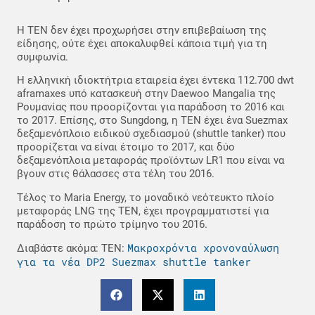
Η TEN δεν έχει προχωρήσει στην επιβεβαίωση της
είδησης, ούτε έχει αποκαλυφθεί κάποια τιμή για τη
συμφωνία.
Η ελληνική ιδιοκτήτρια εταιρεία έχει έντεκα 112.700 dwt
aframaxes υπό κατασκευή στην Daewoo Mangalia της
Ρουμανίας που προορίζονται για παράδοση το 2016 και
το 2017. Επίσης, στο Sungdong, η TEN έχει ένα Suezmax
δεξαμενόπλοιο ειδικού σχεδιασμού (shuttle tanker) που
προορίζεται να είναι έτοιμο το 2017, και δύο
δεξαμενόπλοια μεταφοράς προϊόντων LR1 που είναι να
βγουν στις θάλασσες στα τέλη του 2016.
Τέλος το Maria Energy, το μοναδικό νεότευκτο πλοίο
μεταφοράς LNG της TEN, έχει προγραμματιστεί για
παράδοση το πρώτο τρίμηνο του 2016.
Μακροχρόνια χρονοναύλωση
Διαβάστε ακόμα: TEN:
για τα νέα DP2 Suezmax shuttle tanker