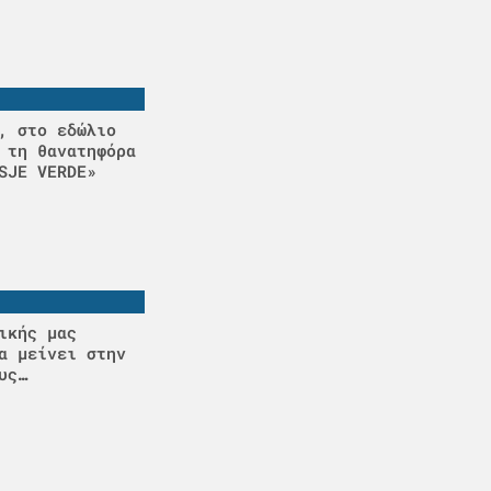
, στο εδώλιο
 τη θανατηφόρα
SJE VERDE»
ικής μας
α μείνει στην
υς…