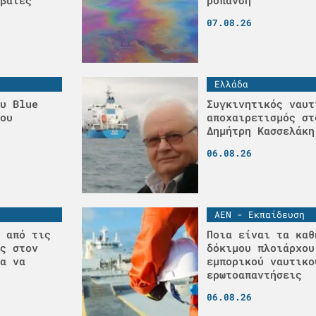
βάτες
ρύπανση
07.08.26
Ελλάδα
υ Blue
Συγκινητικός ναυτ
ου
αποχαιρετισμός στ
Δημήτρη Κασσελάκη
06.08.26
ΑΕΝ - Εκπαίδευση
 από τις
Ποια είναι τα καθ
ς στον
δόκιμου πλοιάρχου
α να
εμπορικού ναυτικο
ερωτοαπαντήσεις
06.08.26