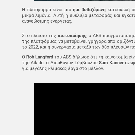
Η πλατφόρμα είναι μια
ημι-βυθιζόμενη
κατασκευή απ
μικρά λιμάνια. Αυτή η ευελιξία μεταφοράς και εγκα
ανανεώσιμης ενέργειας.
Στο πλαίσιο της
πιστοποίησης
, ο ABS πραγματοποίησ
της πλατφόρμας να μεταβαίνει γρήγορα από οριζόντι
το 2022, και η συνεργασία μεταξύ των δύο πλευρών πα
Ο
Rob Langford
του ABS δήλωσε ότι «η καινοτομία είνα
της Aikido, ο Διευθύνων Σύμβουλος
Sam Kanner
ανέφ
για μεγάλης κλίμακας έργα στο μέλλον.