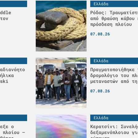
Ελλάδα
ddle
Ρόδος: Τραυματίστ
τον
από θραύση κάβου 
πρόσδεση πλοίου
07.08.26
Ελλάδα
αδιανόητο
Πραγματοποιήθηκε 
ήλικα
δρομολόγιο του πλ
ski
μεταναστών από τη
07.08.26
Ελλάδα
εξε ο
Κερατσίνι: Συνελή
 πλοίου –
δεξαμενόπλοιου γι