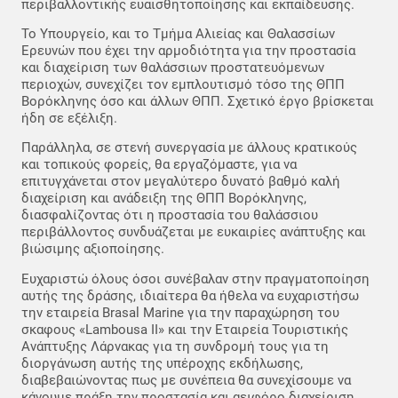
περιβαλλοντικής ευαισθητοποίησης και εκπαίδευσης.
Το Υπουργείο, και το Τμήμα Αλιείας και Θαλασσίων
Ερευνών που έχει την αρμοδιότητα για την προστασία
και διαχείριση των θαλάσσιων προστατευόμενων
περιοχών, συνεχίζει τον εμπλουτισμό τόσο της ΘΠΠ
Βορόκληνης όσο και άλλων ΘΠΠ. Σχετικό έργο βρίσκεται
ήδη σε εξέλιξη.
Παράλληλα, σε στενή συνεργασία με άλλους κρατικούς
και τοπικούς φορείς, θα εργαζόμαστε, για να
επιτυγχάνεται στον μεγαλύτερο δυνατό βαθμό καλή
διαχείριση και ανάδειξη της ΘΠΠ Βορόκληνης,
διασφαλίζοντας ότι η προστασία του θαλάσσιου
περιβάλλοντος συνδυάζεται με ευκαιρίες ανάπτυξης και
βιώσιμης αξιοποίησης.
Ευχαριστώ όλους όσοι συνέβαλαν στην πραγματοποίηση
αυτής της δράσης, ιδιαίτερα θα ήθελα να ευχαριστήσω
την εταιρεία Brasal Marine για την παραχώρηση του
σκαφους «Lambousa II» και την Εταιρεία Τουριστικής
Ανάπτυξης Λάρνακας για τη συνδρομή τους για τη
διοργάνωση αυτής της υπέροχης εκδήλωσης,
διαβεβαιώνοντας πως με συνέπεια θα συνεχίσουμε να
κάνουμε πράξη την προστασία και αειφόρο διαχείριση