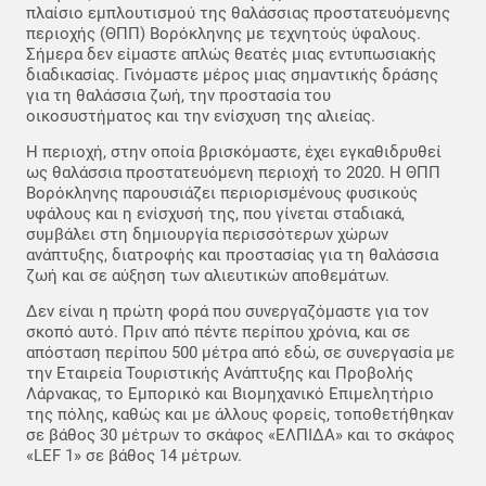
πλαίσιο εμπλουτισμού της θαλάσσιας προστατευόμενης
περιοχής (ΘΠΠ) Βορόκληνης με τεχνητούς ύφαλους.
Σήμερα δεν είμαστε απλώς θεατές μιας εντυπωσιακής
διαδικασίας. Γινόμαστε μέρος μιας σημαντικής δράσης
για τη θαλάσσια ζωή, την προστασία του
οικοσυστήματος και την ενίσχυση της αλιείας.
Η περιοχή, στην οποία βρισκόμαστε, έχει εγκαθιδρυθεί
ως θαλάσσια προστατευόμενη περιοχή το 2020. Η ΘΠΠ
Βορόκληνης παρουσιάζει περιορισμένους φυσικούς
υφάλους και η ενίσχυσή της, που γίνεται σταδιακά,
συμβάλει στη δημιουργία περισσότερων χώρων
ανάπτυξης, διατροφής και προστασίας για τη θαλάσσια
ζωή και σε αύξηση των αλιευτικών αποθεμάτων.
Δεν είναι η πρώτη φορά που συνεργαζόμαστε για τον
σκοπό αυτό. Πριν από πέντε περίπου χρόνια, και σε
απόσταση περίπου 500 μέτρα από εδώ, σε συνεργασία με
την Εταιρεία Τουριστικής Ανάπτυξης και Προβολής
Λάρνακας, το Εμπορικό και Βιομηχανικό Επιμελητήριο
της πόλης, καθώς και με άλλους φορείς, τοποθετήθηκαν
σε βάθος 30 μέτρων το σκάφος «ΕΛΠΙΔΑ» και το σκάφος
«LEF 1» σε βάθος 14 μέτρων.