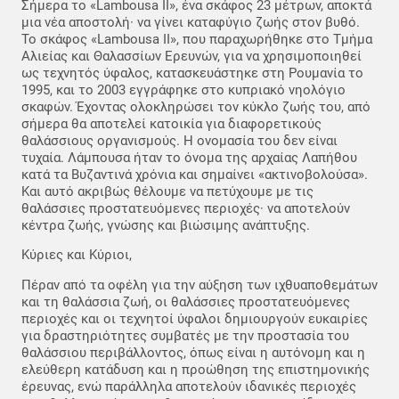
Σήμερα το «Lambousa II», ένα σκάφος 23 μέτρων, αποκτά
μια νέα αποστολή· να γίνει καταφύγιο ζωής στον βυθό.
Το σκάφος «Lambousa II», που παραχωρήθηκε στο Τμήμα
Αλιείας και Θαλασσίων Ερευνών, για να χρησιμοποιηθεί
ως τεχνητός ύφαλος, κατασκευάστηκε στη Ρουμανία το
1995, και το 2003 εγγράφηκε στο κυπριακό νηολόγιο
σκαφών. Έχοντας ολοκληρώσει τον κύκλο ζωής του, από
σήμερα θα αποτελεί κατοικία για διαφορετικούς
θαλάσσιους οργανισμούς. Η ονομασία του δεν είναι
τυχαία. Λάμπουσα ήταν το όνομα της αρχαίας Λαπήθου
κατά τα Βυζαντινά χρόνια και σημαίνει «ακτινοβολούσα».
Και αυτό ακριβώς θέλουμε να πετύχουμε με τις
θαλάσσιες προστατευόμενες περιοχές· να αποτελούν
κέντρα ζωής, γνώσης και βιώσιμης ανάπτυξης.
Κύριες και Κύριοι,
Πέραν από τα οφέλη για την αύξηση των ιχθυαποθεμάτων
και τη θαλάσσια ζωή, οι θαλάσσιες προστατευόμενες
περιοχές και οι τεχνητοί ύφαλοι δημιουργούν ευκαιρίες
για δραστηριότητες συμβατές με την προστασία του
θαλάσσιου περιβάλλοντος, όπως είναι η αυτόνομη και η
ελεύθερη κατάδυση και η προώθηση της επιστημονικής
έρευνας, ενώ παράλληλα αποτελούν ιδανικές περιοχές