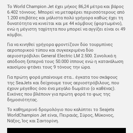
Το World Champion Jet έχει μήκος 86,24 μέτρα και βάρος
6.402 τόννους. Μπορεί να μεταφέρει περισσότερους από
1.200 επιβάτες και μάλιστα πολύ γρήγορα καθώς έχει τη
δυνατότητα να κινείται και με 44 κόμβους (φορτωμένο),
ενώ η μέγιστη ταχύτητα που μπορεί να αγγίξει είναι οι 49
κόμβοι.
Για να κινηθεί γρήγορα φροντίζουν δύο τουρμπίνες
αεροπορικού τύπου και συγκεκριμένα δύο
αεριοστρόβιλοι General Electric LM 2.500. Συνολικά η
απόδοση ξεπερνά τους 50.000 ίππους ενώ η κατανάλωση
καυσίμου φτάνει τους 9 τόνους την ώρα.
Για πρώτη φορά μπαίνουμε στα… έγκατα του σκάφους
της SeaJets και δείχνουμε τους αεριοστρόβιλους, που
έχουν μέγεθος όσο ένα μεγάλο δωμάτιο (ο καθένας).
Εικόνες που βλέπουν για πρώτη φορά το φως της
δημοσιότητας.
Το καθημερινό δρομολόγιο που καλύπτει το Seajets
WorldChampion Jet είναι, Πειραιάς, Σύρος, Μύκονος,
Νάξος, Ίος και Σαντορίνη.