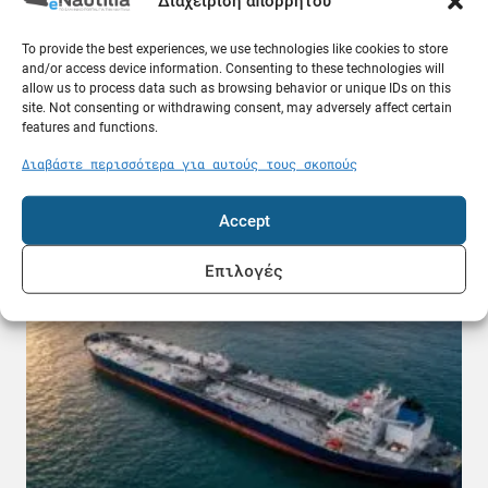
Διαχείριση απορρήτου
To provide the best experiences, we use technologies like cookies to store
and/or access device information. Consenting to these technologies will
allow us to process data such as browsing behavior or unique IDs on this
site. Not consenting or withdrawing consent, may adversely affect certain
features and functions.
Τι γίνεται σε περίπτωση σεισμού στη θάλασσα
ενώ βρισκόμαστε στο πλοίο; Χρήσιμες
Διαβάστε περισσότερα για αυτούς τους σκοπούς
ερωτήσεις και απαντήσεις
09.08.26
Accept
Κόσμος
Επιλογές