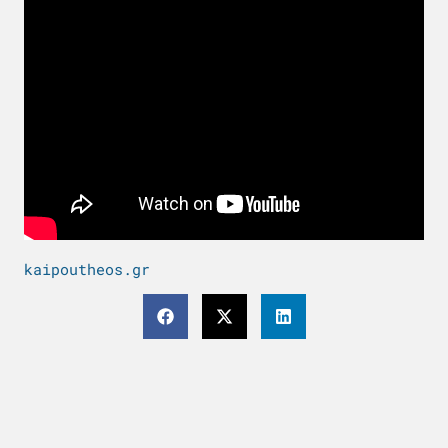
kaipoutheos.gr