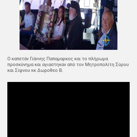
Ο καπετάν Γιάννης Παπαμαρκος και το πλήρωμα
προσκύνημα και αγιαστηκαν από τον Μητροπολίτη Σύρου
και Σίφνου κκ Δωροθεο Β.