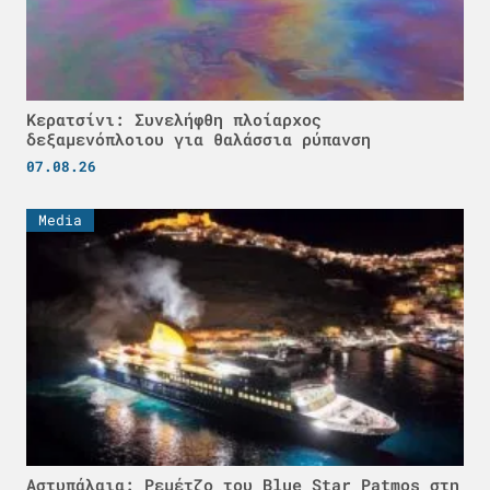
Κερατσίνι: Συνελήφθη πλοίαρχος
δεξαμενόπλοιου για θαλάσσια ρύπανση
07.08.26
Media
Αστυπάλαια: Ρεμέτζο του Blue Star Patmos στη