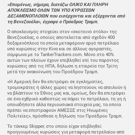
«Επομένως, σήμερα, διατάζω ΟΛΙΚΟ ΚΑΙ ΠΛΗΡΗ
ΑΠΟΚΛΕΙΣΜΟ ΟΛΩΝ ΤΩΝ ΥΠΟ ΚΥΡΩΣΕΩΝ
ΔΕΞΑΜΕΝΟΠΛΟΙΩΝ που εισέρχονται και εξέρχονται από
τη Βενεζουέλα», έγραψε ο Πρόεδρος Τραμπ.
Ο αποκλεισμός στοχεύει στον «σκοτεινό στόλο» της
Βενεζουέλας, ο οποίος αποτελείται από σχεδόν 400
δεξαμενόπλοια τα οποία μεταφέρουν αργό πετρέλαιο
υπό κυρώσεις στην Κίνα και σε άλλους αγοραστές,
σύμφωνα με το TankerTrackers.com. Μόνο στο 40%
αυτών των πλοίων έχουν επιβληθεί επί του παρόντος
κυρώσεις από τις ΗΠΑ, δήλωσε η εταιρεία την Τρίτη
μετά την ανακοίνωση του Προέδρου Τραμπ.
«Η Αμερική δεν θα επιτρέψει σε εγκληματίες,
τρομοκράτες ή άλλες χώρες να ληστεύουν, να απειλούν ή
να βλάπτουν το Έθνος μας και, ομοίως, δεν θα επιτρέψει
σε ένα εχθρικό καθεστώς να πάρει το πετρέλαιο, τη γη ή
οποιαδήποτε άλλα περιουσιακά στοιχεία μας, τα οποία
πρέπει να επιστραφούν ΑΜΕΣΩΣ στις Ηνωμένες
Πολιτείες», πρόσθεσε η δήλωση του Προέδρου Τραμπ.
Το τάνκερ Skipper, στο οποίο είχαν επιβληθεί
προηγουμένως κυρώσεις για μεταφορά πετρελαίου από