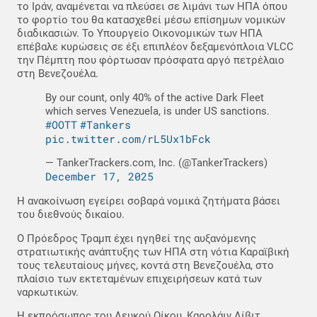
το Ιράν, αναμένεται να πλεύσει σε λιμάνι των ΗΠΑ όπου
το φορτίο του θα κατασχεθεί μέσω επίσημων νομικών
διαδικασιών. Το Υπουργείο Οικονομικών των ΗΠΑ
επέβαλε κυρώσεις σε έξι επιπλέον δεξαμενόπλοια VLCC
την Πέμπτη που φόρτωσαν πρόσφατα αργό πετρέλαιο
στη Βενεζουέλα.
By our count, only 40% of the active Dark Fleet
which serves Venezuela, is under US sanctions.
#OOTT
#Tankers
pic.twitter.com/rL5Ux1bFck
— TankerTrackers.com, Inc. (@TankerTrackers)
December 17, 2025
Η ανακοίνωση εγείρει σοβαρά νομικά ζητήματα βάσει
του διεθνούς δικαίου.
Ο Πρόεδρος Τραμπ έχει ηγηθεί της αυξανόμενης
στρατιωτικής ανάπτυξης των ΗΠΑ στη νότια Καραϊβική
τους τελευταίους μήνες, κοντά στη Βενεζουέλα, στο
πλαίσιο των εκτεταμένων επιχειρήσεων κατά των
ναρκωτικών.
Η εκπρόσωπος του Λευκού Οίκου, Καρολάιν Λίβιτ,