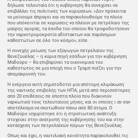
δήλωσε τελευταία ότι η κυβέρνηση θα συνεχίσει να
επιβάλλει τις πολιτικές των κυρώσεων. «Δεν πρόκειται
να μείνουμε άπραγοι και να παρακολουθούμε τα πλοία
που υπόκεινται σε κυρώσεις να πλέουν με πετρέλαιο της
μαύρης αγοράς, τα έσοδα του οποίου θα τροφοδοτήσουν
την ναρκοτρομοκρατία αδίστακτων και παράνομων
καθεστώτων σε όλο τον κόσμο», είπε.
Η συνεχής μείωση των εξαγωγών πετρελαίου της
Βενεζουέλας – η κύρια πηγή εσόδων για την κυβέρνηση
Μαδούρο – θα επιβαρύνει τα οικονομικά του
καθεστώτος σε μια εποχή που ο Τραμπ πιέζει για την
απομάκρυνσή του.
Η ενέργεια αυτή σηματοδοτεί μια απότομη κλιμάκωση
της ναυτικής επιβολής των ΗΠΑ, μετά από περισσότερες
από 20 επιθέσεις σε ύποπτα πλοία που διακινούν
ναρκωτικά τους τελευταίους μήνες, και οι οποίες ι αν σαν
αποτέλεσμα να σκοτωθούν πάνω από 80 άτομα. Ο
Μαδούρο ισχυρίστηκε ότι η στρατιωτική ανάπτυξη
στοχεύει στην ανατροπή της κυβέρνησής του και στην
κατάσχεση των πετρελαϊκών πόρων της Βενεζουέλας.
Οπως και έχει, η ναυτιλιακή κοινότητα παρακολουθεί τις