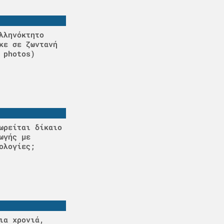
λληνόκτητο
κε σε ζωντανή
 photos)
ωρείται δίκαιο
ωγής με
ολογίες;
ια χρονιά,