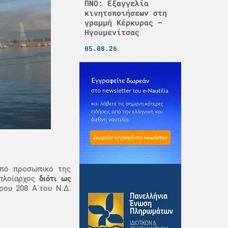
ΠΝΟ: Εξαγγελία
κινητοποιήσεων στη
γραμμή Κέρκυρας –
Ηγουμενίτσας
05.08.26
από προσωπικό της
 πλοίαρχος
διότι ως
ου 208 Α΄του Ν.Δ.