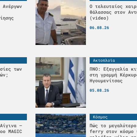
 Ανέργων
Ο τελευταίος χαιρ
θάλασσας στον Αντ
ίησης
(video)
06.08.26
Ακτοπλοϊα
σίες των
ΠΝΟ: Εξαγγελία κι
ών;
στη γραμμή Κέρκυρ
Ηγουμενίτσας
05.08.26
Κόσμος
Αίγινα –
Πώς το μεγαλύτερο
οο MAGIC
ferry στον κόσμο 
χιλιάδες μίλια φο