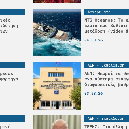
Αφιερώματα
ικές
MTS Oceanos: Το ε
ιδότηση
πλοίο που βυθίστη
ιών
μετάδοση (video &
04.08.26
ΑΕΝ - Εκπαίδευση
μευσε
ΑΕΝ: Μπορεί να θε
φορτηγό
ένα σύστημα εισαγ
διαφορετικές βαθμ
03.08.26
ΑΕΝ - Εκπαίδευση
μενή
ΤΕΕΝΣ: Για άλλη μ