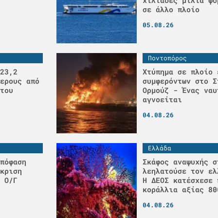
σε άλλο πλοίο
05.08.26
Ποντοπόρος
23,2
Χτύπημα σε πλοίο 
ερους από
συμφερόντων στο Σ
του
Ορμούζ - Ένας ναυ
αγνοείται
04.08.26
Ελλάδα
πόφαση
Σκάφος αναψυχής σ
κριση
λεηλατούσε τον ελ
 Ο/Γ
H ΔΕΟΣ κατέσχεσε 
κοράλλια αξίας 80
04.08.26