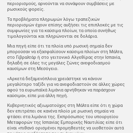
περιορισμούς, αρνούνται να συνάψουν συμβάσεις με
ρωσικούς φορείς.
Τα προβλήματα πληρωμών λόγω τραπεζικών
περιορισμών έχουν επίσης αυξήσει τις επιπλοκές με τις
συμφωνίες για τα καύσιμα πλοίων, τα οποία συνήθως
τιμολογούνται και πληρώνονται σε δολάρια.
Μια πηγή είπε ότι τα πλοία υπό ρωσική σημαία δεν
μπορούσαν να εξασφαλίσουν καύσιμα πλοίων στη Μάλτα,
στο Γιβραλτάρ ή στο γειτονικό Αλγεθίρας στην Ισπανία,
δηλαδή σε όλες τις μεγάλες ζώνες ανεφοδιασμού
καυσίμων στη Μεσόγειο.
«Αρκετά δεξαμενόπλοια χρειάστηκε να κάνουν
μεγαλύτερο ταξίδι για να ανεφοδιαστούν σε άλλες χώρες
αφού τα ευρωπαϊκά λιμάνια αρνήθηκαν να παράσχουν
καύσιμα», είπε μια άλλη πηγή.
Κυβερνητικός αξιωματούχος στη Μάλτα είπε ότι η χώρα
δεν επιτρέπει σε κανένα πλοίο με ρωσική σημαία να
φτάσει στα λιμάνια της. Εκπρόσωπος του υπουργείου
Μεταφορών της Ισπανίας Εμπορικής Ναυτιλίας είπε ότι
είναι «πιθανό ορισμένοι προμηθευτές να υιοθετούν αυτά