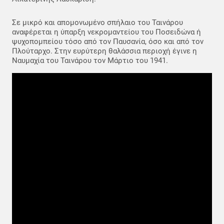
Σε μικρό και απομονωμένο σπήλαιο του Ταινάρου
αναφέρεται η ύπαρξη νεκρομαντείου του Ποσειδώνα ή
ψυχοπομπείου τόσο από τον Παυσανία, όσο και από τον
Πλούταρχο. Στην ευρύτερη θαλάσσια περιοχή έγινε η
Ναυμαχία του Ταινάρου τον Μάρτιο του 1941.