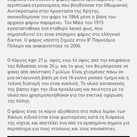
αιγυπτιακά στρατεύματα, που βοηθούσαν την Οθωμανική
Αυτοκρατορία στην προστασία της Κρήτης,
ανοικοδόμησαν τον φάρο το 1864, μόνο η βάση του
αρχικού φάρου παραμένει. Τον Μάιο του 1915
εγκαταστάθηκε ένα σταθερό λευκό φως, που
σηματοδοτεί ότι είναι επίσημος φάρος στο ελληνικό
δίκτυο. Ο φάρος υπέστη ζημιές στον Β’ Παγκόσμιο
Πόλεμο και ανακαινίστηκε το 2006.
Ο πύργος έχει 21 μ. ύψος, ενώ το ύψος από την επιφάνεια
της θάλασσας είναι 26 μ. και το φως του θα μπορούσε να
φανεί από απόσταση 7 μιλίων. Είναι χτισμένος πάνω σε
μία οκταγωνική βάση με ένα 16-γώνιο μεσαίο τμήμα και η
τελική διατομή του είναι κυκλική. Το υλικό κατασκευής
της βάσης έχει την ίδια προέλευση και ποιότητα με τα
υλικά που χρησιμοποιήθηκαν για την ενετική οχύρωση
της πόλης.
Ο φάρος είναι το κύριο αξιοθέατο στο παλιό λιμάνι των
Χανίων, ειδικά όταν είναι φωτισμένος κατά τη διάρκεια
της νύχτας και αποτελεί ένα από τα αγαπημένα σημεία για
περπάτημα για τους ντόπιους και τους επισκέπτες.