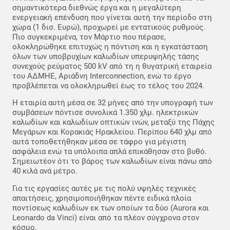
σημαντικότερα διεθνώς έργα και η μεγαλύτερη
ενεργειακή επένδυση που γίνεται αυτή την περίοδο στη
χώρα (1 δισ. Ευρώ), προχωρεί με εντατικούς ρυθμούς.
Πιο συγκεκριμένα, τον Μάρτιο που πέρασε,
ολοκληρώθηκε επιτυχώς η πόντιση και η εγκατάσταση
όλων των υποβρυχίων καλωδίων υπερυψηλής τάσης
συνεχούς ρεύματος 500 kV από τη η θυγατρική εταιρεία
του ΑΔΜΗΕ, Αριάδνη Interconnection, ενώ το έργο
προβλέπεται να ολοκληρωθεί έως το τέλος του 2024.
Η εταιρία αυτή μέσα σε 32 μήνες από την υπογραφή των
συμβάσεων πόντισε συνολικά 1.350 χλμ. ηλεκτρικών
καλωδίων και καλωδίων οπτικών ινών, μεταξύ της Πάχης
Μεγάρων και Κορακιάς Ηρακλείου. Περίπου 640 χλμ από
αυτά τοποθετήθηκαν μέσα σε τάφρο για μέγιστη
ασφάλεια ενώ τα υπόλοιπα απλά επικάθησαν στο βυθό.
Σημειωτέον ότι το βάρος των καλωδίων είναι πάνω από
40 κιλά ανά μέτρο.
Για τις εργασίες αυτές με τις πολύ υψηλές τεχνικές
απαιτήσεις, χρησιμοποιήθηκαν πέντε ειδικά πλοία
ποντίσεως καλωδίων εκ των οποίων τα δύο (Aurora και
Leonardo da Vinci) είναι από τα πλέον σύγχρονα στον
κόσμο.