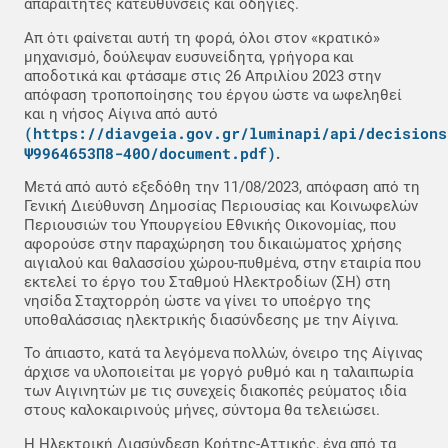
απαραίτητες κατευθύνσεις και οδηγίες.
Απ ότι φαίνεται αυτή τη φορά, όλοι στον «κρατικό»
μηχανισμό, δούλεψαν ευσυνείδητα, γρήγορα και
αποδοτικά και φτάσαμε στις 26 Απριλίου 2023 στην
απόφαση τροποποίησης του έργου ώστε να ωφεληθεί
και η νήσος Αίγινα από αυτό
(https://diavgeia.gov.gr/luminapi/api/decisions
Ψ9964653Π8-40Ο/document.pdf)
.
Μετά από αυτό εξεδόθη την 11/08/2023, απόφαση από τη
Γενική Διεύθυνση Δημοσίας Περιουσίας και Κοινωφελών
Περιουσιών του Υπουργείου Εθνικής Οικονομίας, που
αφορούσε στην παραχώρηση του δικαιώματος χρήσης
αιγιαλού και θαλασσίου χώρου-πυθμένα, στην εταιρία που
εκτελεί το έργο του Σταθμού Ηλεκτροδίων (ΣΗ) στη
νησίδα Σταχτορρόη ώστε να γίνει το υποέργο της
υποθαλάσσιας ηλεκτρικής διασύνδεσης με την Αίγινα.
Το άπιαστο, κατά τα λεγόμενα πολλών, όνειρο της Αίγινας
άρχισε να υλοποιείται με γοργό ρυθμό και η ταλαιπωρία
των Αιγινητών με τις συνεχείς διακοπές ρεύματος ιδία
στους καλοκαιρινούς μήνες, σύντομα θα τελειώσει.
Η Ηλεκτρική Διασύνδεση Κρήτης-Αττικής, ένα από τα