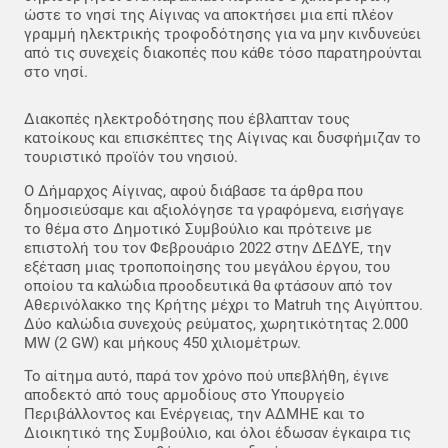
ώστε το νησί της Αίγινας να αποκτήσει μια επί πλέον
γραμμή ηλεκτρικής τροφοδότησης για να μην κινδυνεύει
από τις συνεχείς διακοπές που κάθε τόσο παρατηρούνται
στο νησί.
Διακοπές ηλεκτροδότησης που έβλαπταν τους
κατοίκους και επισκέπτες της Αίγινας και δυσφήμιζαν το
τουριστικό προϊόν του νησιού.
Ο Δήμαρχος Αίγινας, αφού διάβασε τα άρθρα που
δημοσιεύσαμε και αξιολόγησε τα γραφόμενα, εισήγαγε
το θέμα στο Δημοτικό Συμβούλιο και πρότεινε με
επιστολή του τον Φεβρουάριο 2022 στην ΔΕΔΥΕ, την
εξέταση μιας τροποποίησης του μεγάλου έργου, του
οποίου τα καλώδια προοδευτικά θα φτάσουν από τον
Αθερινόλακκο της Κρήτης μέχρι το Matruh της Αιγύπτου.
Δύο καλώδια συνεχούς ρεύματος, χωρητικότητας 2.000
MW (2 GW) και μήκους 450 χιλιομέτρων.
Το αίτημα αυτό, παρά τον χρόνο πού υπεβλήθη, έγινε
αποδεκτό από τους αρμοδίους στο Υπουργείο
Περιβάλλοντος και Ενέργειας, την ΑΔΜΗΕ και το
Διοικητικό της Συμβούλιο, και όλοι έδωσαν έγκαιρα τις