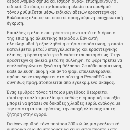
αεροδυναμικό σχήμα και ισχυρή ουρά», επισημαίνουν οι
ειδικοί. Ωστόσο, στην Ισπανία η αλιεία του ερυθρού
τόνου ρυθμίζεται μέσω ειδικών αδειών ερασιτεχνικής
θαλάσσιας αλιείας και απαιτεί προηγούμενη υποχρεωτική
έγκριση.
Επιπλέον, η αλιεία επιτρέπεται μόνο κατά τη διάρκεια
της επίσημης αλιευτικής περιόδου. Εάν αυτή
ολοκληρωθεί ή εξαντληθεί η ετήσια ποσόστωση, η οποία
κατανέμεται μεταξύ επαγγελματικής και ερασιτεχνικής
αλιείας, η δραστηριότητα διακόπτεται αυτομάτως. Στην
ερασιτεχνική αλιεία, μετά τη σύλληψη, το ψάρι πρέπει να
απελευθερώνεται ξανά στη θάλασσα. Σε κάθε περίπτωση,
κάθε αλίευση, ακόμη και αν το ψάρι απελευθερωθεί,
πρέπει να καταγράφεται στο σύστημα PescaREC και
συνήθως πραγματοποιείται από εγκεκριμένο σκάφος.
Ένας ερυθρός τόνος τέτοιου μεγέθους θεωρείται
ιδιαίτερα πολύτιμο αλίευμα, καθώς η εμπορική του αξία
μπορεί να φτάσει σε δεκάδες χιλιάδες ευρώ, ανάλογα με
την ποιότητα του κρέατος, την εποχή αλίευσης και τη
ζήτηση στην αγορά.
Για έναν ερυθρό τόνο περίπου 300 κιλών, μια ρεαλιστική
εμπορική αξία θα μπορούσε να κυμαίνεται περίπου από