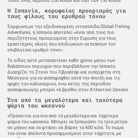
τόνοι: ένας περίπου 250 κιλών και δύο των 150 κιλών.
Η Ισπανία, κορυφαίος προορισμός για
τους φίλους του ερυθρού τόνου
Σύμφωνα με την εξειδικευμένη ιστοσελίδα Global Fishing
Adventures, η Ισπανία αποτελεί «έναν από τους πιο
περιζήτητους προορισμούς στην Ευρώπη για τους
ερασιτέχνες αλιείς που επιδιώκουν να πιάσουν τον
επιβλητικό ερυθρό τόνο».
Το είδος αυτό μεταναστεύει κάθε χρόνο μέσω των
θαλάσσιων περιοχών που περιβάλλουν την Ισπανία.
Διασχίζει το Στενό του Γιβραλτάρ και εισέρχεται στη
Μεσόγειο για να αναπαραχθεί κατά την άνοιξη και τις
αρχές του καλοκαιριού, ενώ εκτός της περιόδου
αναπαραγωγής μπορεί να βρεθεί στον Ατλαντικό Ωκεανό.
Ένα από τα μεγαλύτερα και ταχύτερα
ψάρια του ωκεανού
«Πρόκειται για ένα από τα μεγαλύτερα και ταχύτερα
ψάρια του ωκεανού. Μπορεί να ξεπεράσει τα τρία μέτρα
σε μήκος και να φτάσει σε βάρος τα 600 κιλά. Το σώμα
του είναι απόλυτα προσαρμοσμένο στην ταχύτητα, με