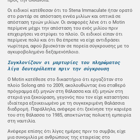
Οι ειδικοί κατέθεσαν ότι το Stena Immaculate ήταν ορατό
στο ραντάρ σε απόσταση εννέα μιλίων και οπτικά σε
απόσταση τριών μιλίων. Οι αναφορές λένε ότι ο Motin
περίμενε μέχρι την απόσταση του ενός μιλίου πριν
επιχειρήσει να στρίψει το πλοίο. Οι ειδικοί είπαν ότι
περίμενε πολύ και ότι θα έπρεπε να είχε αντιδράσει
νωρίτερα, αφού βρισκόταν σε πορεία σύγκρουσης με το
αγκυροβολημένο δεξαμενόπλοιο.
Συγκλονίζουν οι μαρτυρίες του πληρώματος
λίγα δευτερόλεπτα πριν την σύγκρουση
Ο Motin κατέθεσε στο δικαστήριο ότι εργαζόταν στο
πλοίο Solong από το 2009, ακολουθώντας ένα σταθερό
πρόγραμμα έξι μηνών στη θάλασσα και έξι μηνών στη
στεριά για ξεκούραση, γεγονός που τον είχε καταστήσει
ιδιαίτερα εξοικειωμένο με τη συγκεκριμένη θαλάσσια
διαδρομή. Παράλληλα, ανέφερε ότι ξεκίνησε την καριέρα
του στη θάλασσα το 1985, αποκτώντας πολυετή εμπειρία
στη ναυτιλία.
Ανέφερε επίσης ότι λίγες ημέρες πριν το συμβάν, είχε
μια συνομιλία με ανθρώπους της εταιρείας στο