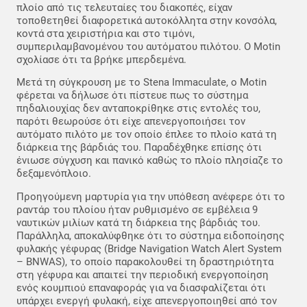
πλοίο από τις τελευταίες του διακοπές, είχαν
τοποθετηθεί διαφορετικά αυτοκόλλητα στην κονσόλα,
κοντά στα χειριστήρια και στο τιμόνι,
συμπεριλαμβανομένου του αυτόματου πιλότου. Ο Motin
σχολίασε ότι τα βρήκε μπερδεμένα.
Μετά τη σύγκρουση με το Stena Immaculate, ο Motin
φέρεται να δήλωσε ότι πίστευε πως το σύστημα
πηδαλιουχίας δεν ανταποκρίθηκε στις εντολές του,
παρότι θεωρούσε ότι είχε απενεργοποιήσει τον
αυτόματο πιλότο με τον οποίο έπλεε το πλοίο κατά τη
διάρκεια της βάρδιάς του. Παραδέχθηκε επίσης ότι
ένιωσε σύγχυση και πανικό καθώς το πλοίο πλησίαζε το
δεξαμενόπλοιο.
Προηγούμενη μαρτυρία για την υπόθεση ανέφερε ότι το
ραντάρ του πλοίου ήταν ρυθμισμένο σε εμβέλεια 9
ναυτικών μιλίων κατά τη διάρκεια της βάρδιάς του.
Παράλληλα, αποκαλύφθηκε ότι το σύστημα ειδοποίησης
φυλακής γέφυρας (Bridge Navigation Watch Alert System
– BNWAS), το οποίο παρακολουθεί τη δραστηριότητα
στη γέφυρα και απαιτεί την περιοδική ενεργοποίηση
ενός κουμπιού επαναφοράς για να διασφαλίζεται ότι
υπάρχει ενεργή φυλακή, είχε απενεργοποιηθεί από τον