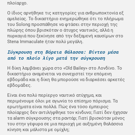
πλοίαρχο.
Ο ίδιος αρνήθηκε τις κατηγορίες για ανθρωποκτονία εξ
αμελείας. Το δικαστήριο ενημερώθηκε ότι το πλήρωμα
του Solong προσπάθησε να φτάσει στην περιοχή της
πλώρης όπου βρισκόταν ο άτυχος ναυτικός, αλλά η
πυρκαγιά που ξεκίνησε από την δεξαμενή καυσίμων στο
Stena Immaculate ήταν πολύ μεγάλη.
Σύγκρουση στη Βόρεια Θάλασσα: Βίντεο μέσα
από το πλοίο λίγο μετά την σύγκρουση
Η δίκη λαμβάνει χώρα στο «Old Bailey» στο Λονδίνο. Το
δικαστήριο αναμένεται να συνεχιστεί την επόμενη
εβδομάδα και η δίκη θα μπορούσε να διαρκέσει αρκετές
εβδομάδες.
Είναι ένα πολύ περίεργο ναυτικό ατύχημα, και
περιμένουμε όλοι με αγωνία το επίσημο πόρισμα. Τα
ερωτήματα είναι πολλά. Πώς ένα τόσο έμπειρος
πλοίαρχος δεν αντιλήφθηκε τον κίνδυνο; Γιατί δεν ήχησαν
τα alarm σύγκρουσης στα ραντάρ; Γιατί βρισκόταν μόνος
του στην γέφυρα σε μια περιοχή με αυξημένη θαλάσσια
κίνηση και μάλιστα με ομίχλη;