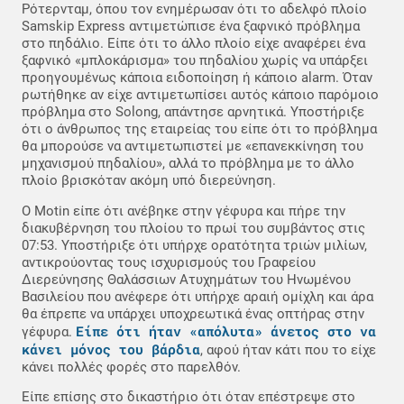
Ρότερνταμ, όπου τον ενημέρωσαν ότι το αδελφό πλοίο
Samskip Express αντιμετώπισε ένα ξαφνικό πρόβλημα
στο πηδάλιο. Είπε ότι το άλλο πλοίο είχε αναφέρει ένα
ξαφνικό «μπλοκάρισμα» του πηδαλίου χωρίς να υπάρξει
προηγουμένως κάποια ειδοποίηση ή κάποιο alarm. Όταν
ρωτήθηκε αν είχε αντιμετωπίσει αυτός κάποιο παρόμοιο
πρόβλημα στο Solong, απάντησε αρνητικά. Υποστήριξε
ότι ο άνθρωπος της εταιρείας του είπε ότι το πρόβλημα
θα μπορούσε να αντιμετωπιστεί με «επανεκκίνηση του
μηχανισμού πηδαλίου», αλλά το πρόβλημα με το άλλο
πλοίο βρισκόταν ακόμη υπό διερεύνηση.
Ο Motin είπε ότι ανέβηκε στην γέφυρα και πήρε την
διακυβέρνηση του πλοίου το πρωί του συμβάντος στις
07:53. Υποστήριξε ότι υπήρχε ορατότητα τριών μιλίων,
αντικρούοντας τους ισχυρισμούς του Γραφείου
Διερεύνησης Θαλάσσιων Ατυχημάτων του Ηνωμένου
Βασιλείου που ανέφερε ότι υπήρχε αραιή ομίχλη και άρα
θα έπρεπε να υπάρχει υποχρεωτικά ένας οπτήρας στην
Είπε ότι ήταν «απόλυτα» άνετος στο να
γέφυρα.
κάνει μόνος του βάρδια
, αφού ήταν κάτι που το είχε
κάνει πολλές φορές στο παρελθόν.
Είπε επίσης στο δικαστήριο ότι όταν επέστρεψε στο