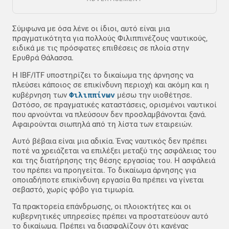
Σύμφωνα με όσα λένε οι ίδιοι, αυτό είναι μια
πραγματικότητα για πολλούς Φιλιππινέζους ναυτικούς,
ειδικά με τις πρόσφατες επιθέσεις σε πλοία στην
Ερυθρά Θάλασσα.
Η IBF/ITF υποστηρίζει το δικαίωμα της άρνησης να
πλεύσει κάποιος σε επικίνδυνη περιοχή και ακόμη και η
Φιλιππίνων
κυβέρνηση των
μέσω την υιοθέτησε.
Ωστόσο, σε πραγματικές καταστάσεις, ορισμένοι ναυτικοί
που αρνούνται να πλεύσουν δεν προσλαμβάνονται ξανά.
Αφαιρούνται σιωπηλά από τη λίστα των εταιρειών.
Αυτό βέβαια είναι μια αδικία. Ένας ναυτικός δεν πρέπει
ποτέ να χρειάζεται να επιλέξει μεταξύ της ασφάλειας του
και της διατήρησης της θέσης εργασίας του. Η ασφάλειά
του πρέπει να προηγείται. Το δικαίωμα άρνησης για
οποιαδήποτε επικίνδυνη εργασία θα πρέπει να γίνεται
σεβαστό, χωρίς φόβο για τιμωρία.
Τα πρακτορεία επάνδρωσης, οι πλοιοκτήτες και οι
κυβερνητικές υπηρεσίες πρέπει να προστατεύουν αυτό
το δικαίωμα. Πρέπει να διασφαλίζουν ότι κανένας