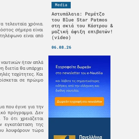
Media
Αστυπάλαια: Ρεμέτζο
του Blue Star Patmos
α τελευταία χρόνια.
στη σκιά του Κάστρου &
κόστος σήμερα είναι
μαζική άφιξη επιβατών!
 τηλέφωνο είναι από
(video)
06.08.26
ν ναυτικών ήταν απλά
η διετία θα υπάρχει
μηλές ταχύτητες. Και
βρίσκεται σε πρώιμο
α που έγινε για την
ικό πρόγραμμα. Δεν
 Το ότι χρειάζεται
την εγκατάσταση της
που λουφάρουν τώρα