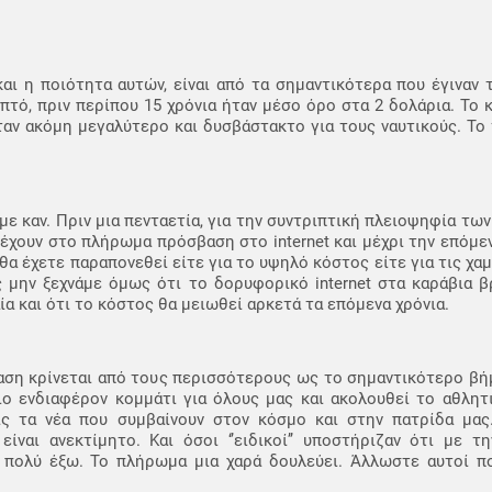
 η ποιότητα αυτών, είναι από τα σημαντικότερα που έγιναν τ
πτό, πριν περίπου 15 χρόνια ήταν μέσο όρο στα 2 δολάρια. Το 
ήταν ακόμη μεγαλύτερο και δυσβάστακτο για τους ναυτικούς. Το
με καν. Πριν μια πενταετία, για την συντριπτική πλειοψηφία τω
έχουν στο πλήρωμα πρόσβαση στο internet και μέχρι την επόμεν
θα έχετε παραπονεθεί είτε για το υψηλό κόστος είτε για τις χα
ς μην ξεχνάμε όμως ότι το δορυφορικό internet στα καράβια 
ία και ότι το κόστος θα μειωθεί αρκετά τα επόμενα χρόνια.
ση κρίνεται από τους περισσότερους ως το σημαντικότερο βήμ
ιο ενδιαφέρον κομμάτι για όλους μας και ακολουθεί το αθλητ
ς τα νέα που συμβαίνουν στον κόσμο και στην πατρίδα μας.
είναι ανεκτίμητο. Και όσοι ‘’ειδικοί’’ υποστήριζαν ότι με 
 πολύ έξω. Το πλήρωμα μια χαρά δουλεύει. Άλλωστε αυτοί 