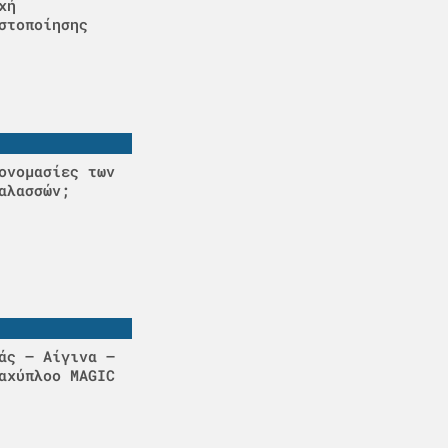
χή
στοποίησης
ονομασίες των
αλασσών;
άς – Αίγινα –
αχύπλοο MAGIC