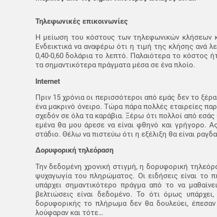
Τηλεφωνικές επικοινωνίες
Η μείωση του κόστους των τηλεφωνικών κλήσεων και
Ενδεικτικά να αναφέρω ότι η τιμή της κλήσης ανά λε
0,40-0,60 δολάρια το λεπτό. Παλαιότερα το κόστος 
τα σημαντικότερα πράγματα μέσα σε ένα πλοίο.
Internet
Πριν 15 χρόνια οι περισσότεροι από εμάς δεν το ξέρα
ένα μακρινό όνειρο. Τώρα πάρα πολλές εταιρείες παρ
σχεδόν σε όλα τα καράβια. Ξέρω ότι πολλοί από εσάς 
εμένα θα μου άρεσε να είναι φθηνό και γρήγορο. Α
στάδιο. Θέλω να πιστεύω ότι η εξέλιξη θα είναι ραγδα
Δορυφορική τηλεόραση
Την δεδομένη χρονική στιγμή, η δορυφορική τηλεόρα
ψυχαγωγία του πληρώματος. Οι ειδήσεις είναι το π
υπάρχει σημαντικότερο πράγμα από το να μαθαίνει
βελτιώσεις είναι δεδομένο. Το ότι όμως υπάρχει, 
δορυφορικής το πλήρωμα δεν θα δουλεύει, έπεσαν
λούφαραν και τότε…