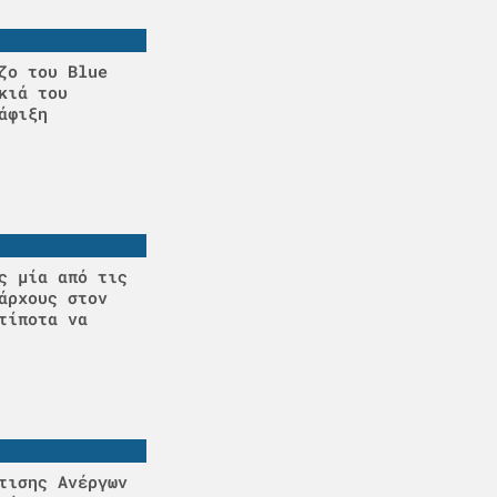
ζο του Blue
κιά του
άφιξη
ς μία από τις
άρχους στον
τίποτα να
τισης Ανέργων