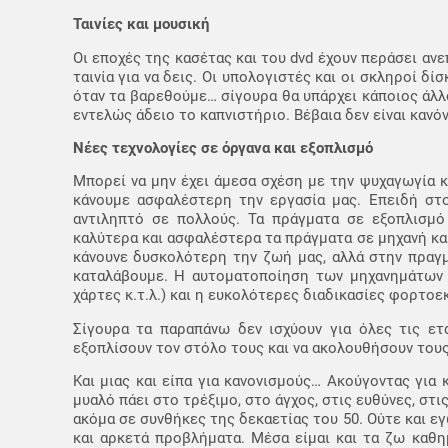
Ταινίες και μουσική
Οι εποχές της κασέτας και του dvd έχουν περάσει ανε
ταινία για να δεις. Οι υπολογιστές και οι σκληροί δ
όταν τα βαρεθούμε… σίγουρα θα υπάρχει κάποιος άλλο
εντελώς άδειο το καπνιστήριο. Βέβαια δεν είναι κανό
Νέες τεχνολογίες σε όργανα και εξοπλισμό
Μπορεί να μην έχει άμεσα σχέση με την ψυχαγωγία κ
κάνουμε ασφαλέστερη την εργασία μας. Επειδή στο
αντιληπτό σε πολλούς. Τα πράγματα σε εξοπλισμό 
καλύτερα και ασφαλέστερα τα πράγματα σε μηχανή και
κάνουνε δυσκολότερη την ζωή μας, αλλά στην πραγ
καταλάβουμε. Η αυτοματοποίηση των μηχανημάτων σ
χάρτες κ.τ.λ.) και η ευκολότερες διαδικασίες φορτο
Σίγουρα τα παραπάνω δεν ισχύουν για όλες τις ετ
εξοπλίσουν τον στόλο τους και να ακολουθήσουν τους
Και μιας και είπα για κανονισμούς… Ακούγοντας για κ
μυαλό πάει στο τρέξιμο, στο άγχος, στις ευθύνες, στ
ακόμα σε συνθήκες της δεκαετίας του 50. Ούτε και ε
και αρκετά προβλήματα. Μέσα είμαι και τα ζω καθη