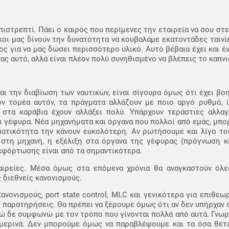
πιστρεπτί. Πάει ο καιρός που περίμενες την εταιρεία να σου στε
ίσκοι μας δίνουν την δυνατότητα να κουβαλάμε εκατοντάδες ταινί
ς για να μας δώσει περισσότερο υλικό. Αυτό βέβαια έχει και έν
νας αυτό, αλλά είναι πλέον πολύ συνηθισμένο να βλέπεις το καπ
αι την διαβίωση των ναυτικών, είναι σίγουρα όμως ότι έχει βο
ν τομέα αυτόν, τα πράγματα αλλάζουν με ποιο αργό ρυθμό, ί
στα καράβια έχουν αλλάξει πολύ. Υπάρχουν τεράστιες αλλαγ
 γέφυρα. Νέα μηχανήματα και όργανα που πολλοί από εμάς, μπορ
ματικότητα την κάνουν ευκολότερη. Αν ρωτήσουμε και λίγο το
τη μηχανή, η εξέλιξη στα όργανα της γέφυρας (πρόγνωση κα
εκφόρτωσης είναι από τα σημαντικότερα.
αιρείες. Μέσα όμως στα επόμενα χρόνια θα αναγκαστούν όλες
 διεθνείς κανονισμούς.
ανονισμούς, port state control, MLC και γενικότερα για επιθεω
ις παρατηρήσεις. Θα πρέπει να ξέρουμε όμως ότι αν δεν υπήρχαν
γώ δε συμφωνώ με τον τρόπο που γίνονται πολλά από αυτά. Γνωρ
μερινά. Δεν μπορούμε όμως να παραβλέψουμε και τα όσα θετικ