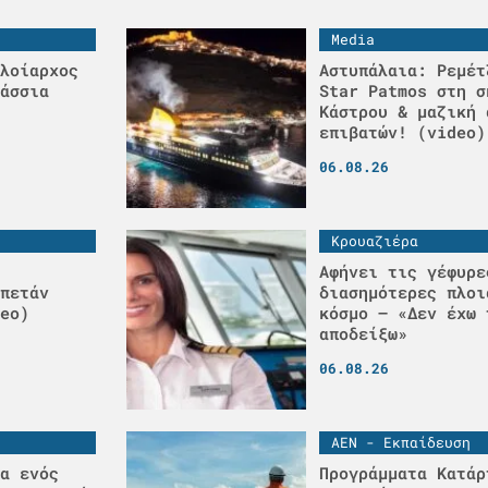
Media
λοίαρχος
Αστυπάλαια: Ρεμέτ
άσσια
Star Patmos στη σ
Κάστρου & μαζική 
επιβατών! (video)
06.08.26
Κρουαζιέρα
Αφήνει τις γέφυρε
πετάν
διασημότερες πλοι
eo)
κόσμο – «Δεν έχω 
αποδείξω»
06.08.26
ΑΕΝ - Εκπαίδευση
α ενός
Προγράμματα Κατάρ