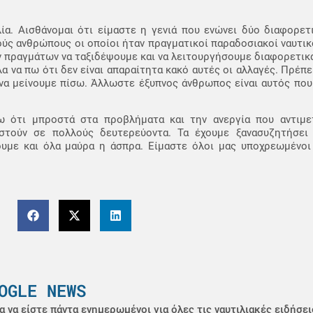
λία. Αισθάνομαι ότι είμαστε η γενιά που ενώνει δύο διαφορε
ύς ανθρώπους οι οποίοι ήταν πραγματικοί παραδοσιακοί ναυτικο
ν πραγμάτων να ταξιδέψουμε και να λειτουργήσουμε διαφορετικά
α να πω ότι δεν είναι απαραίτητα κακό αυτές οι αλλαγές. Πρέπε
να μείνουμε πίσω. Άλλωστε έξυπνος άνθρωπος είναι αυτός που 
 ότι μπροστά στα προβλήματα και την ανεργία που αντιμε
στούν σε πολλούς δευτερεύοντα. Τα έχουμε ξανασυζητήσει 
με και όλα μαύρα η άσπρα. Είμαστε όλοι μας υποχρεωμένοι 
OGLE NEWS
α να είστε πάντα ενημερωμένοι για όλες τις ναυτιλιακές ειδήσει