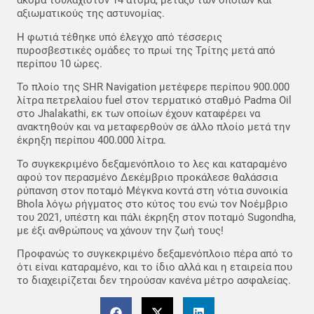
ακόμα τουλάχιστον 14 άτομα, μεταξύ των οποίων και
αξιωματικούς της αστυνομίας.
Η φωτιά τέθηκε υπό έλεγχο από τέσσερις
πυροσβεστικές ομάδες το πρωί της Τρίτης μετά από
περίπου 10 ώρες.
Το πλοίο της SHR Navigation μετέφερε περίπου 900.000
λίτρα πετρελαίου fuel στον τερματικό σταθμό Padma Oil
στο Jhalakathi, εκ των οποίων έχουν καταφέρει να
ανακτηθούν και να μεταφερθούν σε άλλο πλοίο μετά την
έκρηξη περίπου 400.000 λίτρα.
Το συγκεκριμένο δεξαμενόπλοιο το λες και καταραμένο
αφού τον περασμένο Δεκέμβριο προκάλεσε θαλάσσια
ρύπανση στον ποταμό Μέγκνα κοντά στη νότια συνοικία
Bhola λόγω ρήγματος στο κύτος του ενώ τον Νοέμβριο
του 2021, υπέστη και πάλι έκρηξη στον ποταμό Sugondha,
με έξι ανθρώπους να χάνουν την ζωή τους!
Προφανώς το συγκεκριμένο δεξαμενόπλοιο πέρα από το
ότι είναι καταραμένο, και το ίδιο αλλά και η εταιρεία που
το διαχειρίζεται δεν τηρούσαν κανένα μέτρο ασφαλείας.