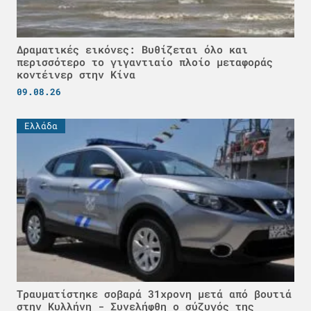
Δραματικές εικόνες: Βυθίζεται όλο και
περισσότερο το γιγαντιαίο πλοίο μεταφοράς
κοντέινερ στην Κίνα
09.08.26
Ελλάδα
Τραυματίστηκε σοβαρά 31χρονη μετά από βουτιά
στην Κυλλήνη - Συνελήφθη ο σύζυγός της