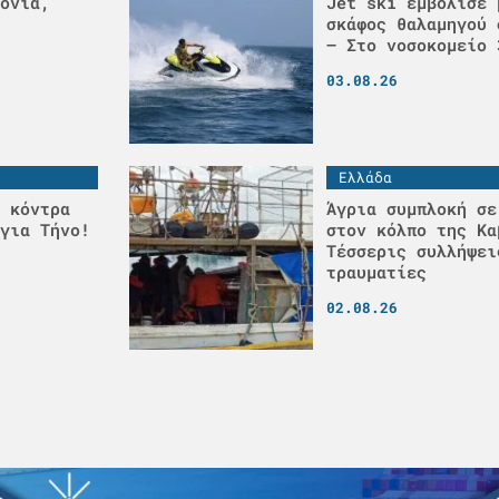
ονιά,
Jet ski εμβόλισε 
σκάφος θαλαμηγού 
– Στο νοσοκομείο 
03.08.26
Ελλάδα
 κόντρα
Άγρια συμπλοκή σε
για Τήνο!
στον κόλπο της Κα
Τέσσερις συλλήψει
τραυματίες
02.08.26