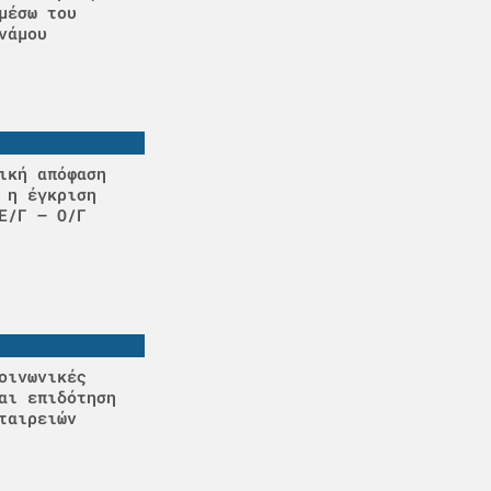
μέσω του
νάμου
ική απόφαση
 η έγκριση
Ε/Γ – Ο/Γ
οινωνικές
αι επιδότηση
ταιρειών