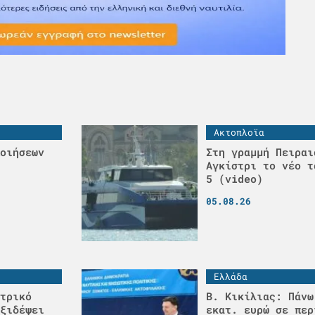
Ακτοπλοϊα
οιήσεων
Στη γραμμή Πειραι
Αγκίστρι το νέο τ
5 (video)
05.08.26
Ελλάδα
τρικό
Β. Κικίλιας: Πάνω
ξιδέψει
εκατ. ευρώ σε περ