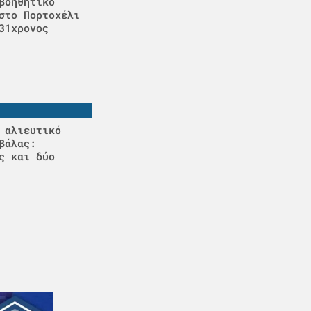
βοηθητικό
στο Πορτοχέλι
31χρονος
 αλιευτικό
βάλας:
ς και δύο