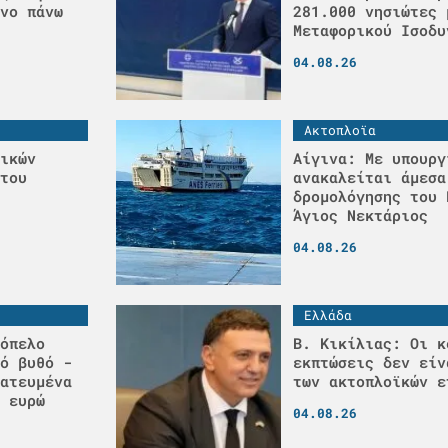
νο πάνω
281.000 νησιώτες 
Μεταφορικού Ισοδυ
04.08.26
Ακτοπλοϊα
ικών
Αίγινα: Με υπουργ
του
ανακαλείται άμεσα
δρομολόγησης του 
Άγιος Νεκτάριος
04.08.26
Ελλάδα
όπελο
Β. Κικίλιας: Οι κ
ό βυθό -
εκπτώσεις δεν είν
ατευμένα
των ακτοπλοϊκών ε
 ευρώ
04.08.26