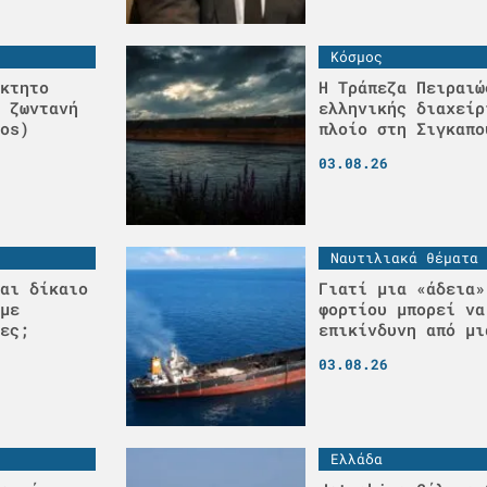
Κόσμος
κτητο
Η Τράπεζα Πειραιώ
 ζωντανή
ελληνικής διαχείρ
os)
πλοίο στη Σιγκαπο
03.08.26
Ναυτιλιακά θέματα
αι δίκαιο
Γιατί μια «άδεια»
με
φορτίου μπορεί να
ες;
επικίνδυνη από μι
03.08.26
Ελλάδα