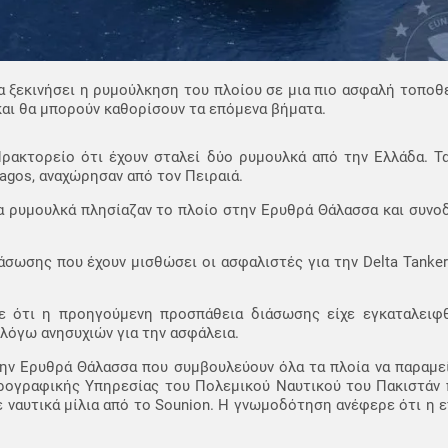
α ξεκινήσει η ρυμούλκηση του πλοίου σε μια πιο ασφαλή τοποθ
αι θα μπορούν καθορίσουν τα επόμενα βήματα.
ρακτορείο ότι έχουν σταλεί δύο ρυμουλκά από την Ελλάδα. Τα
agos, αναχώρησαν από τον Πειραιά.
 ρυμουλκά πλησίαζαν το πλοίο στην Ερυθρά Θάλασσα και συνοδ
σωσης που έχουν μισθώσει οι ασφαλιστές για την Delta Tankers
ε ότι η προηγούμενη προσπάθεια διάσωσης είχε εγκαταλειφ
λόγω ανησυχιών για την ασφάλεια.
την Ερυθρά Θάλασσα που συμβουλεύουν όλα τα πλοία να παραμε
δρογραφικής Υπηρεσίας του Πολεμικού Ναυτικού του Πακιστάν 
 ναυτικά μίλια από το Sounion. Η γνωμοδότηση ανέφερε ότι η ε