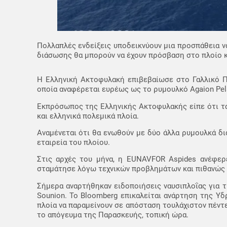
Πολλαπλές ενδείξεις υποδεικνύουν μια προσπάθεια ν
διάσωσης θα μπορούν να έχουν πρόσβαση στο πλοίο κ
Η Ελληνική Ακτοφυλακή επιβεβαίωσε στο Γαλλικό Π
οποία αναφέρεται ευρέως ως το ρυμουλκό Agaion Pel
Εκπρόσωπος της Ελληνικής Ακτοφυλακής είπε ότι τα
και ελληνικά πολεμικά πλοία.
Αναμένεται ότι θα ενωθούν με δύο άλλα ρυμουλκά διά
εταιρεία του πλοίου.
Στις αρχές του μήνα, η EUNAVFOR Aspides ανέφερ
σταμάτησε λόγω τεχνικών προβλημάτων και πιθανώς 
Σήμερα αναρτήθηκαν ειδοποιήσεις ναυσιπλοΐας για 
Sounion. Το Bloomberg επικαλείται ανάρτηση της Υ
πλοία να παραμείνουν σε απόσταση τουλάχιστον πέντε
το απόγευμα της Παρασκευής, τοπική ώρα.