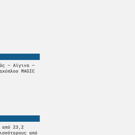
άς – Αίγινα –
αχύπλοο MAGIC
 από 23,2
ισσότερους από