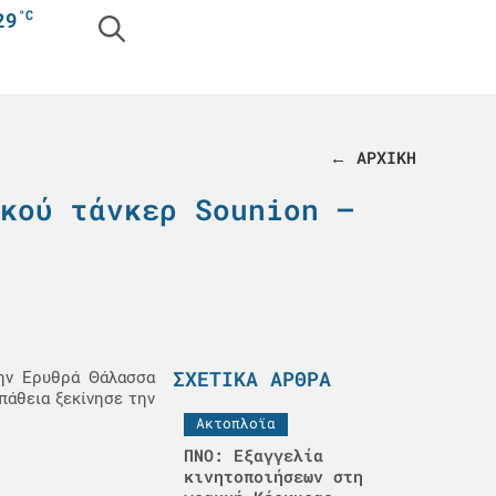
°C
29
← ΑΡΧΙΚΗ
κού τάνκερ Sounion –
ΣΧΕΤΙΚΆ ΆΡΘΡΑ
την Ερυθρά Θάλασσα
πάθεια ξεκίνησε την
Ακτοπλοϊα
ΠΝΟ: Εξαγγελία
κινητοποιήσεων στη