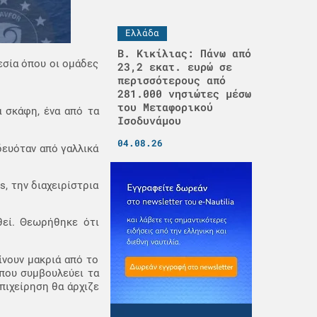
Ελλάδα
Β. Κικίλιας: Πάνω από
εσία όπου οι ομάδες
23,2 εκατ. ευρώ σε
περισσότερους από
281.000 νησιώτες μέσω
του Μεταφορικού
 σκάφη, ένα από τα
Ισοδυνάμου
04.08.26
ευόταν από γαλλικά
, την διαχειρίστρια
θεί. Θεωρήθηκε ότι
ίνουν μακριά από το
που συμβουλεύει τα
πιχείρηση θα άρχιζε