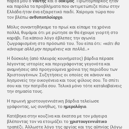
παρέα μου ο
ναύτης
και ο
δόκιμος
. Πρωτόμπαρκος ήταν
και παρόλα τα προβλήματα που αντιμετώπιζε πίσω στην
Ελλάδα ήταν ένα εξαιρετικό παιδί. Χαίρομαι τώρα που
τον βλέπω
ανθυποπλοίαρχο
.
Μόλις συναντηθήκαμε το πρωί και είπαμε τα χρόνια
πολλά, θυμάμαι ότι με ρώτησε αν θα έχουμε γιορτή στο
καράβι. Για κάποιο λόγο έβλεπες την αγωνία
ζωγραφισμένη στο πρόσωπό του. Του είπα ότι:
«κάτι θα
κάνουμε αλλά μην περιμένεις και πολλά…»
Η δύσκολη (από πλευράς κουνήματος) βάρδια πέρασε
λέγοντας ιστορίες και περιγράφοντας γεγονότα και
αναμνήσεις από προηγούμενα χρόνια της περιόδου των
Χριστουγέννων. Συζητήσεις οι οποίες σε κάνουν και
λησμονείς την οικογένεια και τους φίλους σου. Το σπίτι
σου και την πατρίδα σου. Τελικά μόνο τότε καταλαβαίνεις
την σημασία τους.
Η πρωινή χριστουγεννιάτικη βάρδια τελείωσε
γράφοντας, ως συνήθως, το
ημερολόγιο
.
Κατέβηκα στην κουζίνα και έκατσα με τον μάγειρα
βλέποντας τον να ετοιμάζει το
χριστουγεννιάτικο
τραπέζι. Άλλωστε λόγο της αργίας και της αϋπνίας (λόγω