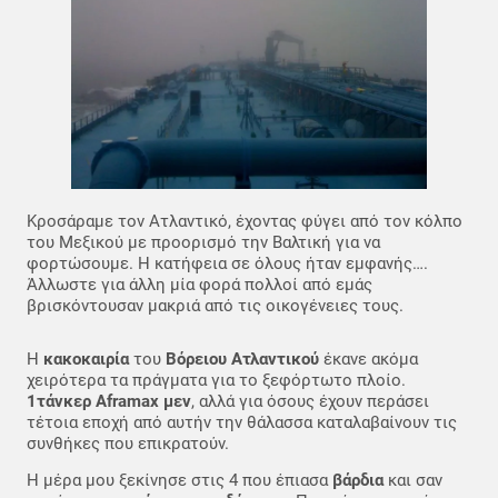
Κροσάραμε τον Ατλαντικό, έχοντας φύγει από τον κόλπο
του Μεξικού με προορισμό την Βαλτική για να
φορτώσουμε. Η κατήφεια σε όλους ήταν εμφανής….
Άλλωστε για άλλη μία φορά πολλοί από εμάς
βρισκόντουσαν μακριά από τις οικογένειες τους.
Η
κακοκαιρία
του
Βόρειου Ατλαντικού
έκανε ακόμα
χειρότερα τα πράγματα για το ξεφόρτωτο πλοίο.
1τάνκερ Aframax μεν
, αλλά για όσους έχουν περάσει
τέτοια εποχή από αυτήν την θάλασσα καταλαβαίνουν τις
συνθήκες που επικρατούν.
Η μέρα μου ξεκίνησε στις 4 που έπιασα
βάρδια
και σαν