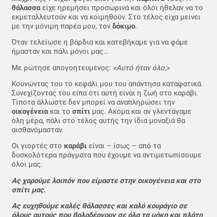
θάλασσα
είχε ηρεμήσει προσωρινά και όλοι ήθελαν να το
εκμεταλλευτούν και να κοιμηθούν. Στο τέλος είχα μείνει
με την μόνιμη παρέα μου, τον
δόκιμο
.
Όταν τελείωσε η βάρδια και κατεβήκαμε για να φάμε
ήμασταν και πάλι μόνοι μας…
Με ρώτησε απογοητευμένος:
«Αυτό ήταν όλο;»
Κουνώντας του το κεφάλι μου του απάντησα καταφατικά.
Συνεχίζοντας του είπα ότι αυτή είναι η ζωή στο καράβι.
Τίποτα άλλωστε δεν μπορεί να αναπληρώσει την
οικογένεια
και το
σπίτι
μας. Ακόμα και αν γλεντάγαμε
όλη μέρα, πάλι στο τέλος αυτής την ίδια μοναξιά θα
αισθανόμασταν.
Οι γιορτές στο
καράβι
είναι – ίσως – από τα
δυσκολότερα πράγματα που έχουμε να αντιμετωπίσουμε
όλοι μας.
Ας χαρούμε λοιπόν που είμαστε στην οικογένεια και στο
σπίτι μας.
Ας ευχηθούμε καλές θάλασσες και καλό κουράγιο σε
όλους αυτούς που βολοδέρνουν σε όλα τα μήκη και πλάτη