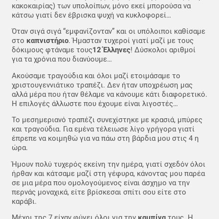
κακοκαιρίας) των υπολοίπων, μόνο εκεί μπορούσα να
κάτσω γιατί δεν έβρισκα ψυχή να κυκλοφορεί…
Όταν σιγά σιγά “εμφανίζονταν” και οι υπόλοιποι καθίσαμε
στο
καπνιστήριο
. Ήμασταν τυχεροί γιατί μαζί με τους
δόκιμους φτάναμε τους
12 Έλληνες
! Δύσκολοι αριθμοί
για τα χρόνια που διανύουμε…
Ακούσαμε τραγούδια και όλοι μαζί ετοιμάσαμε το
χριστουγεννιάτικο τραπέζι. Δεν ήταν υποχρέωση μας
αλλά μέρα που ήταν θέλαμε να κάνουμε κάτι διαφορετικό.
Η επιλογές άλλωστε που έχουμε είναι λιγοστές…
Το μεσημεριανό τραπέζι συνεχίστηκε με κρασιά, μπύρες
και τραγούδια. Για εμένα τέλειωσε λίγο γρήγορα γιατί
έπρεπε να κοιμηθώ για να πάω στη βάρδια μου στις 4 η
ώρα.
Ήμουν πολύ τυχερός εκείνη την ημέρα, γιατί σχεδόν όλοι
ήρθαν και κάτσαμε μαζί στη γέφυρα, κάνοντας μου παρέα
σε μια μέρα που ομολογούμενος είναι άσχημο να την
περνάς μοναχικά, είτε βρίσκεσαι σπίτι σου είτε στο
καράβι.
Μέχρι της 7 είχαν φύγει όλοι για την
καμπίνα
τους. Η