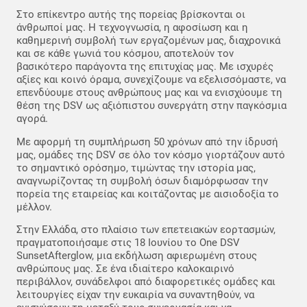
Στο επίκεντρο αυτής της πορείας βρίσκονται οι
άνθρωποί μας. Η τεχνογνωσία, η αφοσίωση και η
καθημερινή συμβολή των εργαζομένων μας, διαχρονικά
και σε κάθε γωνιά του κόσμου, αποτελούν τον
βασικότερο παράγοντα της επιτυχίας μας. Με ισχυρές
αξίες και κοινό όραμα, συνεχίζουμε να εξελισσόμαστε, να
επενδύουμε στους ανθρώπους μας και να ενισχύουμε τη
θέση της DSV ως αξιόπιστου συνεργάτη στην παγκόσμια
αγορά.
Με αφορμή τη συμπλήρωση 50 χρόνων από την ίδρυσή
μας, ομάδες της DSV σε όλο τον κόσμο γιορτάζουν αυτό
το σημαντικό ορόσημο, τιμώντας την ιστορία μας,
αναγνωρίζοντας τη συμβολή όσων διαμόρφωσαν την
πορεία της εταιρείας και κοιτάζοντας με αισιοδοξία το
μέλλον.
Στην Ελλάδα, στο πλαίσιο των επετειακών εορτασμών,
πραγματοποιήσαμε στις 18 Ιουνίου το One DSV
SunsetAfterglow, μια εκδήλωση αφιερωμένη στους
ανθρώπους μας. Σε ένα ιδιαίτερο καλοκαιρινό
περιβάλλον, συνάδελφοι από διαφορετικές ομάδες και
λειτουργίες είχαν την ευκαιρία να συναντηθούν, να