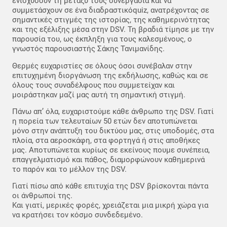
ενισχύσουν τη μεταξύ τους συνεργασία και να
συμμετάσχουν σε ένα διαδραστικόquiz, ανατρέχοντας σε
σημαντικές στιγμές της ιστορίας, της καθημερινότητας
και της εξέλιξης μέσα στην DSV. Τη βραδιά τίμησε με την
παρουσία του, ως έκπληξη για τους καλεσμένους, ο
γνωστός παρουσιαστής Σάκης Τανιμανίδης.
Θερμές ευχαριστίες σε όλους όσοι συνέβαλαν στην
επιτυχημένη διοργάνωση της εκδήλωσης, καθώς και σε
όλους τους συναδέλφους που συμμετείχαν και
μοιράστηκαν μαζί μας αυτή τη σημαντική στιγμή.
Πάνω απ’ όλα, ευχαριστούμε κάθε άνθρωπο της DSV. Γιατί
η πορεία των τελευταίων 50 ετών δεν αποτυπώνεται
μόνο στην ανάπτυξη του δικτύου μας, στις υποδομές, στα
πλοία, στα αεροσκάφη, στα φορτηγά ή στις αποθήκες
μας. Αποτυπώνεται κυρίως σε εκείνους πουμε συνέπεια,
επαγγελματισμό και πάθος, διαμορφώνουν καθημερινά
το παρόν και το μέλλον της DSV.
Γιατί πίσω από κάθε επιτυχία της DSV βρίσκονται πάντα
οι άνθρωποί της.
Και γιατί, μερικές φορές, χρειάζεται μια μικρή χώρα για
να κρατήσει τον κόσμο συνδεδεμένο.