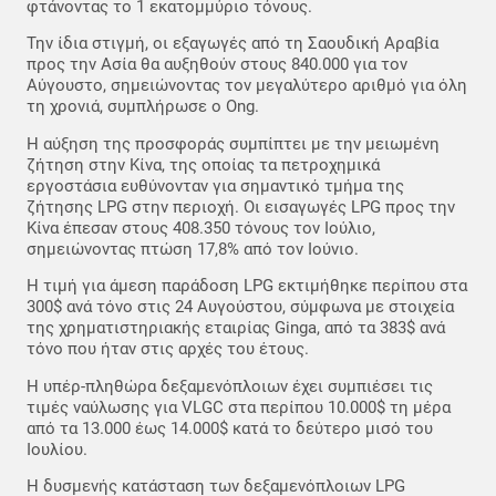
φτάνοντας το 1 εκατομμύριο τόνους.
Την ίδια στιγμή, οι εξαγωγές από τη Σαουδική Αραβία
προς την Ασία θα αυξηθούν στους 840.000 για τον
Αύγουστο, σημειώνοντας τον μεγαλύτερο αριθμό για όλη
τη χρονιά, συμπλήρωσε ο Ong.
H αύξηση της προσφοράς συμπίπτει με την μειωμένη
ζήτηση στην Κίνα, της οποίας τα πετροχημικά
εργοστάσια ευθύνονταν για σημαντικό τμήμα της
ζήτησης LPG στην περιοχή. Οι εισαγωγές LPG προς την
Κίνα έπεσαν στους 408.350 τόνους τον Ιούλιο,
σημειώνοντας πτώση 17,8% από τον Ιούνιο.
Η τιμή για άμεση παράδοση LPG εκτιμήθηκε περίπου στα
300$ ανά τόνο στις 24 Αυγούστου, σύμφωνα με στοιχεία
της χρηματιστηριακής εταιρίας Ginga, από τα 383$ ανά
τόνο που ήταν στις αρχές του έτους.
Η υπέρ-πληθώρα δεξαμενόπλοιων έχει συμπιέσει τις
τιμές ναύλωσης για VLGC στα περίπου 10.000$ τη μέρα
από τα 13.000 έως 14.000$ κατά το δεύτερο μισό του
Ιουλίου.
Η δυσμενής κατάσταση των δεξαμενόπλοιων LPG