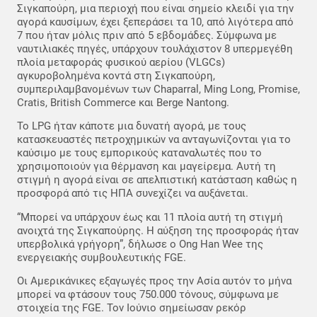
Σιγκαπούρη, μια περιοχή που είναι σημείο κλειδί για την
αγορά καυσίμων, έχει ξεπεράσει τα 10, από λιγότερα από
7 που ήταν μόλις πριν από 5 εβδομάδες. Σύμφωνα με
ναυτιλιακές πηγές, υπάρχουν τουλάχιστον 8 υπερμεγέθη
πλοία μεταφοράς φυσικού αερίου (VLGCs)
αγκυροβολημένα κοντά στη Σιγκαπούρη,
συμπεριλαμβανομένων των Chaparral, Ming Long, Promise,
Cratis, British Commerce και Berge Nantong.
Το LPG ήταν κάποτε μια δυνατή αγορά, με τους
κατασκευαστές πετροχημικών να ανταγωνίζονται για το
καύσιμο με τους εμπορικούς καταναλωτές που το
χρησιμοποιούν για θέρμανση και μαγείρεμα. Αυτή τη
στιγμή η αγορά είναι σε απελπιστική κατάσταση καθώς η
προσφορά από τις ΗΠΑ συνεχίζει να αυξάνεται.
“Μπορεί να υπάρχουν έως και 11 πλοία αυτή τη στιγμή
ανοιχτά της Σιγκαπούρης. Η αύξηση της προσφοράς ήταν
υπερβολικά γρήγορη”, δήλωσε ο Ong Han Wee της
ενεργειακής συμβουλευτικής FGE.
Οι Αμερικάνικες εξαγωγές προς την Ασία αυτόν το μήνα
μπορεί να φτάσουν τους 750.000 τόνους, σύμφωνα με
στοιχεία της FGE. Τον Ιούνιο σημείωσαν ρεκόρ