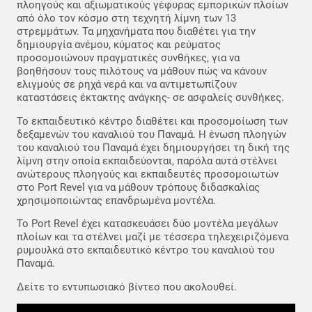
πλοηγούς και αξιωματικούς γέφυρας εμπορικών πλοίων
από όλο τον κόσμο στη τεχνητή λίμνη των 13
στρεμμάτων. Τα μηχανήματα που διαθέτει για την
δημιουργία ανέμου, κύματος και ρεύματος
προσομοιώνουν πραγματικές συνθήκες, για να
βοηθήσουν τους πιλότους να μάθουν πώς να κάνουν
ελιγμούς σε ρηχά νερά και να αντιμετωπίζουν
καταστάσεις έκτακτης ανάγκης- σε ασφαλείς συνθήκες.
Το εκπαιδευτικό κέντρο διαθέτει και προσομοίωση των
δεξαμενών του καναλιού του Παναμά. Η ένωση πλοηγών
του καναλιού του Παναμά έχει δημιουργήσει τη δική της
λίμνη στην οποία εκπαιδεύονται, παρόλα αυτά στέλνει
ανώτερους πλοηγούς και εκπαιδευτές προσομοιωτών
στο Port Revel για να μάθουν τρόπους διδασκαλίας
χρησιμοποιώντας επανδρωμένα μοντέλα.
Το Port Revel έχει κατασκευάσει δύο μοντέλα μεγάλων
πλοίων και τα στέλνει μαζί με τέσσερα τηλεχειριζόμενα
ρυμουλκά στο εκπαιδευτικό κέντρο του καναλιού του
Παναμά.
Δείτε το εντυπωσιακό βίντεο που ακολουθεί.