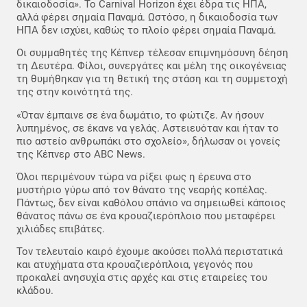
δικαιοδοσία». Το Carnival Horizon έχει έδρα τις ΗΠΑ,
αλλά φέρει σημαία Παναμά. Ωστόσο, η δικαιοδοσία των
ΗΠΑ δεν ισχύει, καθώς το πλοίο φέρει σημαία Παναμά.
Οι συμμαθητές της Κέπνερ τέλεσαν επιμνημόσυνη δέηση
τη Δευτέρα. Φίλοι, συνεργάτες και μέλη της οικογένειας
τη θυμήθηκαν για τη θετική της στάση και τη συμμετοχή
της στην κοινότητά της.
«Όταν έμπαινε σε ένα δωμάτιο, το φώτιζε. Αν ήσουν
λυπημένος, σε έκανε να γελάς. Αστειευόταν και ήταν το
πιο αστείο ανθρωπάκι στο σχολείο», δήλωσαν οι γονείς
της Κέπνερ στο ABC News.
Όλοι περιμένουν τώρα να ρίξει φως η έρευνα στο
μυστήριο γύρω από τον θάνατο της νεαρής κοπέλας.
Πάντως, δεν είναι καθόλου σπάνιο να σημειωθεί κάποιος
θάνατος πάνω σε ένα κρουαζιερόπλοιο που μεταφέρει
χιλιάδες επιβάτες.
Τον τελευταίο καιρό έχουμε ακούσει πολλά περιστατικά
και ατυχήματα στα κρουαζιερόπλοια, γεγονός που
προκαλεί ανησυχία στις αρχές και στις εταιρείες του
κλάδου.