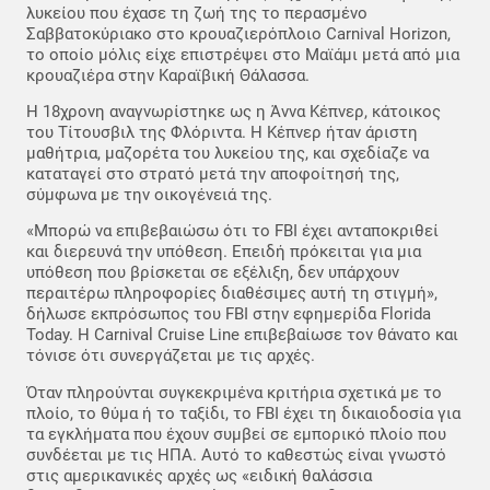
λυκείου που έχασε τη ζωή της το περασμένο
Σαββατοκύριακο στο κρουαζιερόπλοιο Carnival Horizon,
το οποίο μόλις είχε επιστρέψει στο Μαϊάμι μετά από μια
κρουαζιέρα στην Καραϊβική Θάλασσα.
Η 18χρονη αναγνωρίστηκε ως η Άννα Κέπνερ, κάτοικος
του Τίτουσβιλ της Φλόριντα. Η Κέπνερ ήταν άριστη
μαθήτρια, μαζορέτα του λυκείου της, και σχεδίαζε να
καταταγεί στο στρατό μετά την αποφοίτησή της,
σύμφωνα με την οικογένειά της.
«Μπορώ να επιβεβαιώσω ότι το FBI έχει ανταποκριθεί
και διερευνά την υπόθεση. Επειδή πρόκειται για μια
υπόθεση που βρίσκεται σε εξέλιξη, δεν υπάρχουν
περαιτέρω πληροφορίες διαθέσιμες αυτή τη στιγμή»,
δήλωσε εκπρόσωπος του FBI στην εφημερίδα Florida
Today. Η Carnival Cruise Line επιβεβαίωσε τον θάνατο και
τόνισε ότι συνεργάζεται με τις αρχές.
Όταν πληρούνται συγκεκριμένα κριτήρια σχετικά με το
πλοίο, το θύμα ή το ταξίδι, το FBI έχει τη δικαιοδοσία για
τα εγκλήματα που έχουν συμβεί σε εμπορικό πλοίο που
συνδέεται με τις ΗΠΑ. Αυτό το καθεστώς είναι γνωστό
στις αμερικανικές αρχές ως «ειδική θαλάσσια