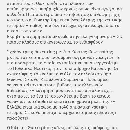
εταιρία του κ. Θωκταρίδη στο πλαίσιο των
επιθεωρήσεων υποβρυχίων έργων, όπως είναι αγωγοί και
καλώδια. Περισσότερο από «υποβρύχιος επιθεωρητής»,
ωστόσο, ο κ. Θωκταρίδης είναι ένας λάτρης της ναυτικής
ιστορίας – πάθος που δεν τον έχει εγκαταλείψει από τα
είκοσί του χρόνια.
Εκρηξη επιχειρηματικών deals στην ελληνική αγορά – Σε
ποιους κλάδους επικεντρώνεται το ενδιαφέρον
Σχεδόν τρεις δεκαετίες μετά, ο Κώστας Θωκταρίδης
μετρά τον εντοπισμό τεσσάρων σύγχρονων ναυαγίων. Το
πιο πρόσφατο, το οποίο εντοπίστηκε σε συνεργασία με
το Πολεμικό Ναυτικό, ήταν το υποβρύχιο Κατσώνης. Οι
ανακαλύψεις του καλύπτουν όλο τον ελλαδικό χώρο –
Μύκονο, Σκιάθο, Κεφαλονιά, Σαρωνικό. Πόσα όμως
ναυάγια κείτονται στους βυθούς των ελληνικών
θαλασσών; «Η εκτίμησή μου είναι πως συνολικά έχει
εντοπιστεί το ένα τέταρτο» λέει με βάση το αρχείο
ναυαγίων που διαθέτει έπειτα από χρόνια μελέτης. «Η
Ελλάδα είναι μια χώρα με πολύ σημαντική ναυτική
ιστορία. Σε κάθε περιοχή υπάρχει ιστορικός πλούτος»
προσθέτει.
Ο Κώστας Θωκταρίδης κάνει, απ’ όλες τις απόψεις, μια