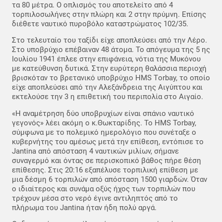
τα 80 μέτρα. Ο οπλισμός του αποτελείτο από 4
τορπιλοσωλήνες στην πλώρη και 2 στην πρύμνη. Επίσης
διέθετε ναυτικό πυροβόλο καταστρώματος 102/35.
Στο τελευταίο του ταξίδι είχε αποπλεύσει από την Λέρο.
Στο υποβρύχιο επέβαιναν 48 άτομα. Το απόγευμα της 5 ης
Ιουλίου 1941 έπλεε στην επιφάνεια, νότια της Μυκόνου
με κατεύθυνση δυτικά. Στην ευρύτερη θαλάσσια περιοχή
βρισκόταν το βρετανικό υποβρύχιο HMS Tοrbay, το οποίο
είχε αποπλεύσει από την Αλεξάνδρεια της Αιγύπτου και
εκτελούσε την 3 η επιθετική του περιπολία στο Αιγαίο.
«Η αναμέτρηση δύο υποβρυχίων είναι σπάνιο ναυτικό
γεγονός» λέει ακόμη ο κ.Θωκταρίδης. Το HMS Torbay,
σύμφωνα με το πολεμικό ημερολόγιο που συνέταξε ο
κυβερνήτης του αμέσως μετά την επίθεση, εντόπισε το
Jantina από απόσταση 4 ναυτικών μιλίων, σήμανε
συναγερμό και όντας σε περισκοπικό βάθος πήρε θέση
επίθεσης. Στις 20:16 εξαπέλυσε τορπιλική επίθεση με
μια δέσμη 6 τορπιλών από απόσταση 1500 γιαρδών. Όταν
ο ιδιαίτερος και συνάμα οξύς ήχος των τορπιλών που
τρέχουν μέσα στο νερό έγινε αντιληπτός από το
πλήρωμα του Jantina ήταν ήδη πολύ αργά.