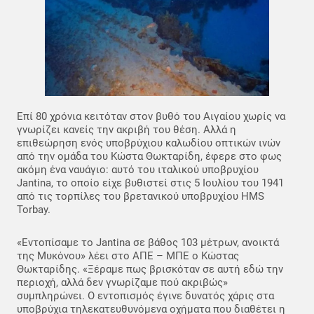
Eπί 80 χρόνια κειτόταν στον βυθό του Αιγαίου χωρίς να
γνωρίζει κανείς την ακριβή του θέση. Αλλά η
επιθεώρηση ενός υποβρύχιου καλωδίου οπτικών ινών
από την ομάδα του Κώστα Θωκταρίδη, έφερε στο φως
ακόμη ένα ναυάγιο: αυτό του ιταλικού υποβρυχίου
Jantina, το οποίο είχε βυθιστεί στις 5 Ιουλίου του 1941
από τις τορπίλες του βρετανικού υποβρυχίου ΗMS
Torbay.
«Εντοπίσαμε το Jantina σε βάθος 103 μέτρων, ανοικτά
της Μυκόνου» λέει στο ΑΠΕ – ΜΠΕ ο Κώστας
Θωκταρίδης. «Ξέραμε πως βρισκόταν σε αυτή εδώ την
περιοχή, αλλά δεν γνωρίζαμε πού ακριβώς»
συμπληρώνει. Ο εντοπισμός έγινε δυνατός χάρις στα
υποβρύχια τηλεκατευθυνόμενα οχήματα που διαθέτει η