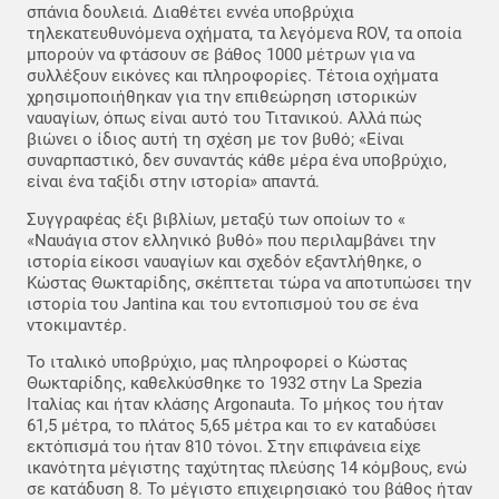
σπάνια δουλειά. Διαθέτει εννέα υποβρύχια
τηλεκατευθυνόμενα οχήματα, τα λεγόμενα ROV, τα οποία
μπορούν να φτάσουν σε βάθος 1000 μέτρων για να
συλλέξουν εικόνες και πληροφορίες. Τέτοια οχήματα
χρησιμοποιήθηκαν για την επιθεώρηση ιστορικών
ναυαγίων, όπως είναι αυτό του Τιτανικού. Αλλά πώς
βιώνει ο ίδιος αυτή τη σχέση με τον βυθό; «Είναι
συναρπαστικό, δεν συναντάς κάθε μέρα ένα υποβρύχιο,
είναι ένα ταξίδι στην ιστορία» απαντά.
Συγγραφέας έξι βιβλίων, μεταξύ των οποίων το «
«Ναυάγια στον ελληνικό βυθό» που περιλαμβάνει την
ιστορία είκοσι ναυαγίων και σχεδόν εξαντλήθηκε, ο
Κώστας Θωκταρίδης, σκέπτεται τώρα να αποτυπώσει την
ιστορία του Jantina και του εντοπισμού του σε ένα
ντοκιμαντέρ.
Το ιταλικό υποβρύχιο, μας πληροφορεί ο Κώστας
Θωκταρίδης, καθελκύσθηκε το 1932 στην La Spezia
Ιταλίας και ήταν κλάσης Argonauta. Το μήκος του ήταν
61,5 μέτρα, το πλάτος 5,65 μέτρα και το εν καταδύσει
εκτόπισμά του ήταν 810 τόνοι. Στην επιφάνεια είχε
ικανότητα μέγιστης ταχύτητας πλεύσης 14 κόμβους, ενώ
σε κατάδυση 8. Το μέγιστο επιχειρησιακό του βάθος ήταν