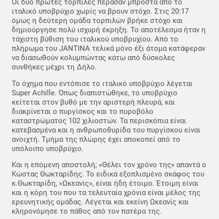
Οι δυο πρώτες τορπίλες πέρασαν μπροστά από το
ιταλικό υποβρύχιο χωρίς να βρουν στόχο. Στις 20:17
όμως η δεύτερη ομάδα τορπιλών βρήκε στόχο και
δημιούργησε πολύ ισχυρή έκρηξη. Το αποτέλεσμα ήταν η
τάχιστη βύθιση του ιταλικού υποβρυχίου. Από το
πλήρωμα του JANTINA τελικά μόνο έξι άτομα κατάφεραν
να διασωθούν κολυμπώντας κάτω από δύσκολες
συνθήκες μέχρι τη Δήλο.
Το όχημα που εντόπισε το ιταλικό υποβρύχιο λέγεται
Super Achille. Όπως διαπιστώθηκε, το υποβρύχιο
κείτεται στον βυθό με την αριστερή πλευρά, και
διακρίνεται ο πυργίσκος και το πυροβόλο
καταστρώματος 102 χιλιοστών. Τα περισκόπια είναι
κατεβασμένα και η ανθρωποθυρίδα του πυργίσκου είναι
ανοιχτή. Τμήμα της πλώρης έχει αποκοπεί από το
υπόλοιπο υποβρύχιο.
Και η επόμενη αποστολή; «Θέλει τον χρόνο της» απαντά ο
Κώστας Θωκταρίδης. Το ειδικά εξοπλισμένο σκάφος του
κ.Θωκταρίδη, «Ωκεανίς», είναι ήδη έτοιμο. Έτοιμη είναι
και η κόρη του που τα τελευταία χρόνια είναι μέλος της
ερευνητικής ομάδας. Λέγεται και εκείνη Ωκεανίς και
κληρονόμησε το πάθος από τον πατέρα της.