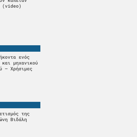
ον καπετάν
 (video)
ήκοντα ενός
 και μηχανικού
ύ – Χρήσιμες
ετισμός της
ώνη Βιδάλη