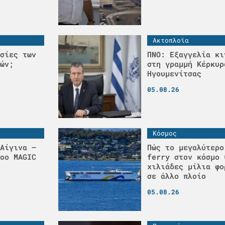
Ακτοπλοϊα
σίες των
ΠΝΟ: Εξαγγελία κι
ών;
στη γραμμή Κέρκυρ
Ηγουμενίτσας
05.08.26
Κόσμος
Αίγινα –
Πώς το μεγαλύτερο
οο MAGIC
ferry στον κόσμο 
χιλιάδες μίλια φο
σε άλλο πλοίο
05.08.26