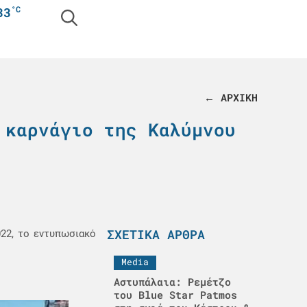
°C
33
← ΑΡΧΙΚΗ
 καρνάγιο της Καλύμνου
ΣΧΕΤΙΚΆ ΆΡΘΡΑ
22, το εντυπωσιακό
Media
Αστυπάλαια: Ρεμέτζο
του Blue Star Patmos