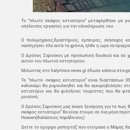
Το “πλωτό σκάφος εστιατόριο” μεταφέρθηκε με ρυμ
υπόλοιπες εργασίες για την ολοκλήρωση του.
Ο πολυμήχανος,δραστήριος, έμπειρος, ανήσυχος 
ναυπηγήσει όλα αυτά τα χρόνια, ήλθε η ώρα να πραγμ
Ο Δρόσος Σαρούκος με προσωπική δουλειά και σε χ
αυτού του πλωτού εστιατορίου.
Μιλώντας στο kalymnos-news.gr έδωσε κάποια στοιχε
Το “πλωτό- σκάφος εστιατόριο” είναι διαστάσεων 35
καλοκαίρι θα ρυμουλκηθεί και θα αγκυροβολήσει στ
εστιατόριο και θα φιλοξενεί τουρίστες που θα φτ
μουσική.
Ο Δρόσος Σαρούκος μας έκανε ξενάγηση για το πως θ
σκάφος εστιατόριο” θα είναι έτοιμο σε ένα μήνα περίπ
Heaven(θαλάσσιος παράδεισος)
Δείτε το όμορφο ρεπορτάζ που ετοίμασε ο Μάμας Χα