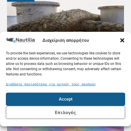
Διαχείριση απορρήτου
To provide the best experiences, we use technologies like cookies to store
and/or access device information. Consenting to these technologies will
allow us to process data such as browsing behavior or unique IDs on this
Λιμάνι Ηρακλείου: Έμπλεξε ο κάβος στην
site. Not consenting or withdrawing consent, may adversely affect certain
προπέλα του πλοίου – Περιπέτεια για 704
features and functions.
επιβάτες
Διαβάστε περισσότερα για αυτούς τους σκοπούς
07.08.26
Accept
Ελλάδα
Επιλογές